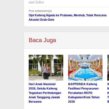
oleh
Editor
Navigasi
Pos sebelumnya
Ojol Kalteng Ngadu ke Prabowo, Menhub, Tolak Rencana
pos
Akusisi Grab-Goto
Baca Juga
Hari Anak Nasional
BAPPERIDA Kalteng
S
2026, Sekda Kalteng
Fasilitasi Penyusunan
M
Tegaskan Perlindungan
Perubahan RKPD
K
Anak Tanggung Jawab
Kabupaten/Kota Tahun
T
Bersama
2026