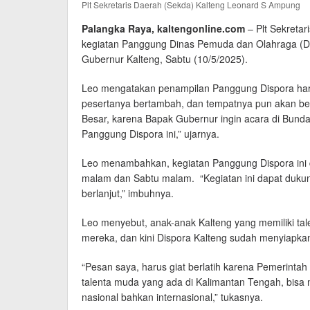
Plt Sekretaris Daerah (Sekda) Kalteng Leonard S Ampung
Palangka Raya, kaltengonline.com
– Plt Sekretar
kegiatan Panggung Dinas Pemuda dan Olahraga (Di
Gubernur Kalteng, Sabtu (10/5/2025).
Leo mengatakan penampilan Panggung Dispora hari
pesertanya bertambah, dan tempatnya pun akan ber
Besar, karena Bapak Gubernur ingin acara di Bundara
Panggung Dispora ini,” ujarnya.
Leo menambahkan, kegiatan Panggung Dispora ini d
malam dan Sabtu malam. “Kegiatan ini dapat dukun
berlanjut,” imbuhnya.
Leo menyebut, anak-anak Kalteng yang memiliki t
mereka, dan kini Dispora Kalteng sudah menyiapka
“Pesan saya, harus giat berlatih karena Pemerinta
talenta muda yang ada di Kalimantan Tengah, bisa
nasional bahkan internasional,” tukasnya.