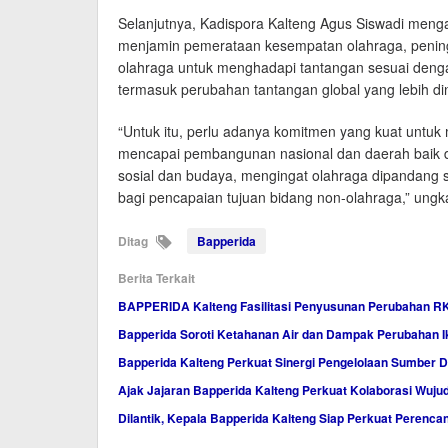
Selanjutnya, Kadispora Kalteng Agus Siswadi me
menjamin pemerataan kesempatan olahraga, peningk
olahraga untuk menghadapi tantangan sesuai deng
termasuk perubahan tantangan global yang lebih din
“Untuk itu, perlu adanya komitmen yang kuat untu
mencapai pembangunan nasional dan daerah baik dar
sosial dan budaya, mengingat olahraga dipandang s
bagi pencapaian tujuan bidang non-olahraga,” ungk
Ditag
Bapperida
Berita Terkait
BAPPERIDA Kalteng Fasilitasi Penyusunan Perubahan R
Bapperida Soroti Ketahanan Air dan Dampak Perubahan Ik
Bapperida Kalteng Perkuat Sinergi Pengelolaan Sumber D
Ajak Jajaran Bapperida Kalteng Perkuat Kolaborasi Wuj
Dilantik, Kepala Bapperida Kalteng Siap Perkuat Peren