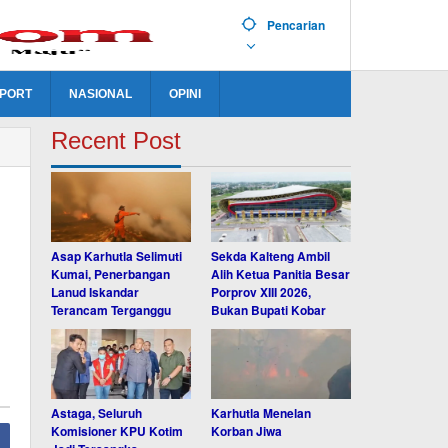
Pencarian
PORT
NASIONAL
OPINI
Recent Post
Asap Karhutla Selimuti
Sekda Kalteng Ambil
Kumai, Penerbangan
Alih Ketua Panitia Besar
Lanud Iskandar
Porprov XIII 2026,
Terancam Terganggu
Bukan Bupati Kobar
Astaga, Seluruh
Karhutla Menelan
Komisioner KPU Kotim
Korban Jiwa