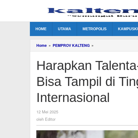
Lewati
ke
konten
HOME
UTAMA
METROPOLIS
KAMPUSK
Harapkan
Home
»
PEMPROV KALTENG
»
Talenta-
Talenta
Harapkan Talenta
Muda
Kalteng
Bisa
Bisa Tampil di Ti
Tampil
di
Tingkat
Internasional
Nasional
dan
Internasional
oleh
12 Mei 2025
Editor
oleh
Editor