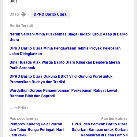
(ko)
Ditag
DPRD Barito Utara
Berita Terkait
Naruk Saritani Minta Puskesmas Siaga Hadapi Kabut Asap di Barito
Utara
DPRD Barito Utara Minta Pengawasan Teknis Proyek Pelebaran
Jalan Ditingkatkan
Bina Husada Ajak Warga Barito Utara Kibarkan Bendera Merah
Putih Serentak
DPRD Barito Utara Dukung BBKT VII di Gunung Purei untuk
Promosikan Budaya dan Tradisi
Wardathun Dorong Pengembangan Perkebunan Rakyat Lewat
Bantuan Bibit dan Saprodi
oleh
Editor
Navigasi
Pos sebelumnya
Pos berikutnya
Pemprov Kalteng Gelar Ziarah
DPRD dan Pemkab Barito Utara
pos
dan Tabur Bunga Peringati Hari
Salurkan Bantuan untuk Korban
Jadi ke-68
Kebakaran di Desa Lemo II