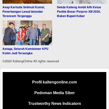
Asap Karhutla Selimuti Kumai,
Sekda Kalteng Ambil Alih Ketua
Penerbangan Lanud Iskandar
Panitia Besar Porprov XIII 2026,
Terancam Terganggu
Bukan Bupati Kobar
Astaga, Seluruh Komisioner KPU
Kotim Jadi Tersangka
©2020 KaltengOnline All rights reserved
Profil kaltengonline.com
Pedoman Media Siber
Trustworthy News Indicators