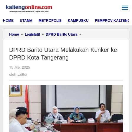
Lewati
ke
konten
HOME
UTAMA
METROPOLIS
KAMPUSKU
PEMPROV KALTENG
DPRD
Home
»
Legislatif
»
DPRD Barito Utara
»
Barito
Utara
DPRD Barito Utara Melakukan Kunker ke
Melakukan
Kunker
DPRD Kota Tangerang
ke
DPRD
oleh
15 Mei 2025
Kota
Editor
oleh
Editor
Tangerang