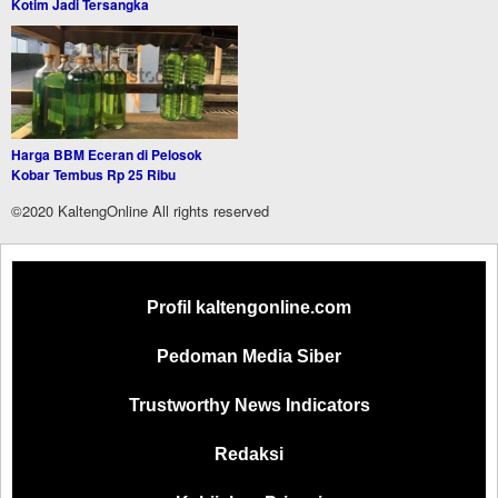
Kotim Jadi Tersangka
Harga BBM Eceran di Pelosok
Kobar Tembus Rp 25 Ribu
©2020 KaltengOnline All rights reserved
Profil kaltengonline.com
Pedoman Media Siber
Trustworthy News Indicators
Redaksi