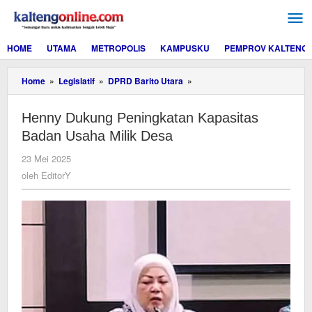
Lewati
ke
konten
HOME
UTAMA
METROPOLIS
KAMPUSKU
PEMPROV KALTENG
Henny
Home
»
Legislatif
»
DPRD Barito Utara
»
Dukung
Peningkatan
Henny Dukung Peningkatan Kapasitas
Kapasitas
Badan
Badan Usaha Milik Desa
Usaha
Milik
oleh
23 Mei 2025
Desa
EditorY
oleh
EditorY