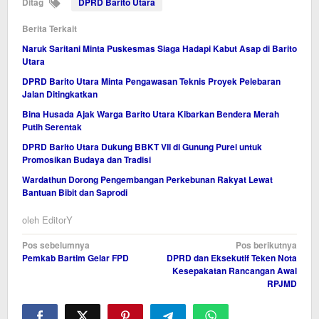
Ditag
DPRD Barito Utara
Berita Terkait
Naruk Saritani Minta Puskesmas Siaga Hadapi Kabut Asap di Barito
Utara
DPRD Barito Utara Minta Pengawasan Teknis Proyek Pelebaran
Jalan Ditingkatkan
Bina Husada Ajak Warga Barito Utara Kibarkan Bendera Merah
Putih Serentak
DPRD Barito Utara Dukung BBKT VII di Gunung Purei untuk
Promosikan Budaya dan Tradisi
Wardathun Dorong Pengembangan Perkebunan Rakyat Lewat
Bantuan Bibit dan Saprodi
oleh
EditorY
Navigasi
Pos sebelumnya
Pos berikutnya
Pemkab Bartim Gelar FPD
DPRD dan Eksekutif Teken Nota
pos
Kesepakatan Rancangan Awal
RPJMD