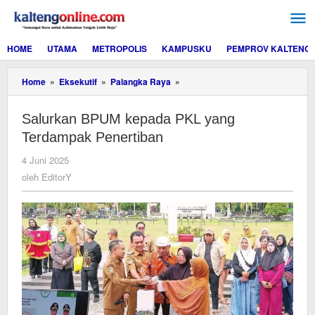
Lewati
ke
konten
HOME
UTAMA
METROPOLIS
KAMPUSKU
PEMPROV KALTENG
Salurkan
Home
»
Eksekutif
»
Palangka Raya
»
BPUM
kepada
Salurkan BPUM kepada PKL yang
PKL
yang
Terdampak Penertiban
Terdampak
Penertiban
oleh
4 Juni 2025
EditorY
oleh
EditorY