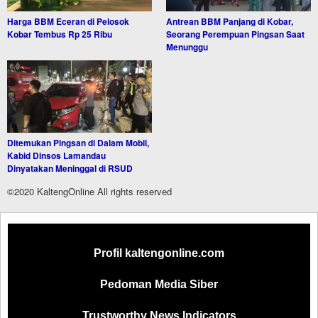
Harga BBM Eceran di Pelosok
Antrean BBM Panjang di Kobar,
Kobar Tembus Rp 25 Ribu
Seorang Perempuan Pingsan Saat
Menunggu
Ditemukan Pingsan di Dalam Mobil,
Kabid Dinsos Lamandau
Dinyatakan Meninggal di RSUD
©2020 KaltengOnline All rights reserved
Profil kaltengonline.com
Pedoman Media Siber
Trustworthy News Indicators