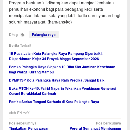
Program bantuan ini diharapkan dapat menjadi jembatan
pemulihan ekonomi bagi para pedagang kecil serta
menciptakan tatanan kota yang lebih tertib dan nyaman bagi
seluruh masyarakat. (ham/ans/ko)
Ditag
Palangka raya
Berita Terkait
15 Ruas Jalan Kota Palangka Raya Rampung Diperbaiki,
Disperkimtan Kejar 34 Proyek hingga September 2026
Pemko Palangka Raya Siapkan 10 Ribu Slot Jaminan Kesehatan
bagi Warga Kurang Mampu
DPMPTSP Kota Palangka Raya Raih Predikat Sangat Baik
Buka MTQH ke-45, Fairid Naparin Tekankan Pembinaan Generasi
Qurani Berakhlakul Karimah
Pemko Serius Tangani Karhutla di Kota Palangka Raya
oleh
EditorY
Navigasi
Pos sebelumnya
Pos berikutnya
Tingkatkan Pengawasan
Pererat Semangat Membangun
pos