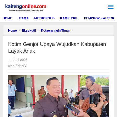
Lewati
ke
konten
HOME
UTAMA
METROPOLIS
KAMPUSKU
PEMPROV KALTENG
Kotim
Home
»
Eksekutif
»
Kotawaringin Timur
»
Genjot
Upaya
Kotim Genjot Upaya Wujudkan Kabupaten
Wujudkan
Kabupaten
Layak Anak
Layak
Anak
oleh
11 Juni 2025
EditorY
oleh
EditorY