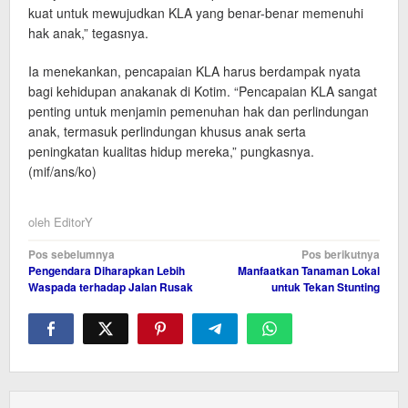
kuat untuk mewujudkan KLA yang benar-benar memenuhi
hak anak,” tegasnya.
Ia menekankan, pencapaian KLA harus berdampak nyata
bagi kehidupan anakanak di Kotim. “Pencapaian KLA sangat
penting untuk menjamin pemenuhan hak dan perlindungan
anak, termasuk perlindungan khusus anak serta
peningkatan kualitas hidup mereka,” pungkasnya.
(mif/ans/ko)
oleh
EditorY
Navigasi
Pos sebelumnya
Pos berikutnya
Pengendara Diharapkan Lebih
Manfaatkan Tanaman Lokal
pos
Waspada terhadap Jalan Rusak
untuk Tekan Stunting