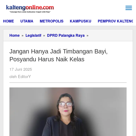
Lewati
ke
konten
HOME
UTAMA
METROPOLIS
KAMPUSKU
PEMPROV KALTENG
Jangan
Home
»
Legislatif
»
DPRD Palangka Raya
»
Hanya
Jadi
Jangan Hanya Jadi Timbangan Bayi,
Timbangan
Bayi,
Posyandu Harus Naik Kelas
Posyandu
Harus
oleh
17 Juni 2025
Naik
EditorY
oleh
EditorY
Kelas