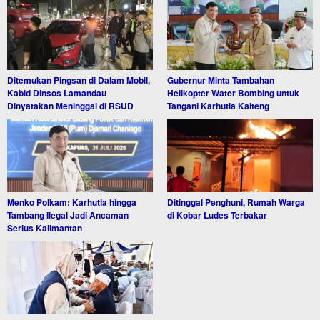
Ditemukan Pingsan di Dalam Mobil,
Gubernur Minta Tambahan
Kabid Dinsos Lamandau
Helikopter Water Bombing untuk
Dinyatakan Meninggal di RSUD
Tangani Karhutla Kalteng
Menko Polkam: Karhutla hingga
Ditinggal Penghuni, Rumah Warga
Tambang Ilegal Jadi Ancaman
di Kobar Ludes Terbakar
Serius Kalimantan