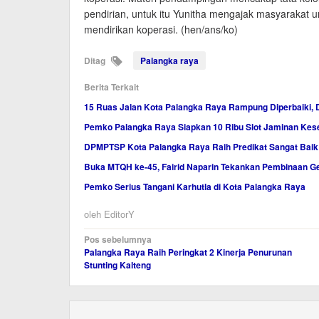
pendirian, untuk itu Yunitha mengajak masyarakat un
mendirikan koperasi. (hen/ans/ko)
Ditag
Palangka raya
Berita Terkait
15 Ruas Jalan Kota Palangka Raya Rampung Diperbaiki, 
Pemko Palangka Raya Siapkan 10 Ribu Slot Jaminan Ke
DPMPTSP Kota Palangka Raya Raih Predikat Sangat Baik
Buka MTQH ke-45, Fairid Naparin Tekankan Pembinaan Ge
Pemko Serius Tangani Karhutla di Kota Palangka Raya
oleh
EditorY
Navigasi
Pos sebelumnya
Palangka Raya Raih Peringkat 2 Kinerja Penurunan
pos
Stunting Kalteng