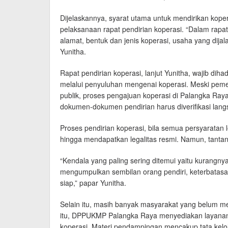
Dijelaskannya, syarat utama untuk mendirikan koper
pelaksanaan rapat pendirian koperasi. “Dalam rapat
alamat, bentuk dan jenis koperasi, usaha yang dijal
Yunitha.
Rapat pendirian koperasi, lanjut Yunitha, wajib diha
melalui penyuluhan mengenai koperasi. Meski pemer
publik, proses pengajuan koperasi di Palangka Raya 
dokumen-dokumen pendirian harus diverifikasi langs
Proses pendirian koperasi, bila semua persyaratan
hingga mendapatkan legalitas resmi. Namun, tanta
“Kendala yang paling sering ditemui yaitu kurangn
mengumpulkan sembilan orang pendiri, keterbatas
siap,” papar Yunitha.
Selain itu, masih banyak masyarakat yang belum m
itu, DPPUKMP Palangka Raya menyediakan layanan
koperasi. Materi pendampingan mencakup tata kelo