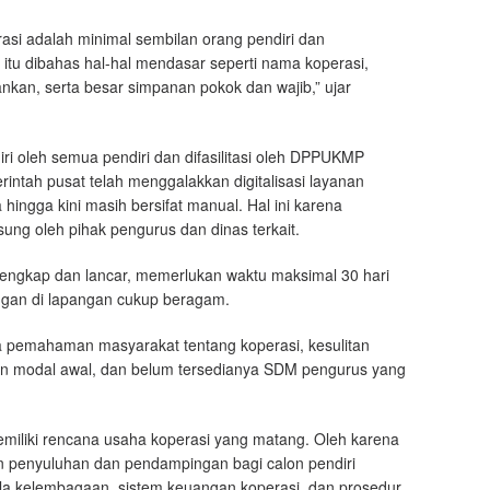
asi adalah minimal sembilan orang pendiri dan
 itu dibahas hal-hal mendasar seperti nama koperasi,
ankan, serta besar simpanan pokok dan wajib,” ujar
diri oleh semua pendiri dan difasilitasi oleh DPPUKMP
intah pusat telah menggalakkan digitalisasi layanan
hingga kini masih bersifat manual. Hal ini karena
ung oleh pihak pengurus dan dinas terkait.
 lengkap dan lancar, memerlukan waktu maksimal 30 hari
ngan di lapangan cukup beragam.
ya pemahaman masyarakat tentang koperasi, kesulitan
an modal awal, dan belum tersedianya SDM pengurus yang
emiliki rencana usaha koperasi yang matang. Oleh karena
 penyuluhan dan pendampingan bagi calon pendiri
la kelembagaan, sistem keuangan koperasi, dan prosedur