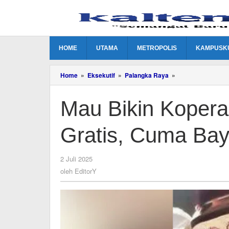
Lewati
ke
konten
HOME
UTAMA
METROPOLIS
KAMPUSK
Mau
Home
»
Eksekutif
»
Palangka Raya
»
Bikin
Koperasi
Mau Bikin Kopera
di
Palangka
Raya?
Gratis, Cuma Bay
Gratis,
Cuma
Bayar
Akta!
oleh
2 Juli 2025
EditorY
oleh
EditorY