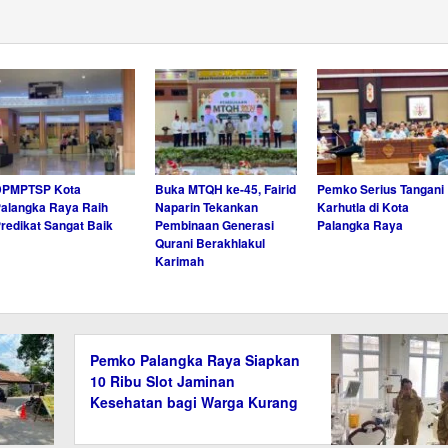
DPMPTSP Kota
Buka MTQH ke-45, Fairid
Pemko Serius Tangani
alangka Raya Raih
Naparin Tekankan
Karhutla di Kota
redikat Sangat Baik
Pembinaan Generasi
Palangka Raya
Qurani Berakhlakul
Karimah
Pemko Palangka Raya Siapkan
10 Ribu Slot Jaminan
Kesehatan bagi Warga Kurang
Mampu