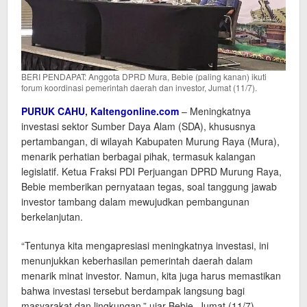
BERI PENDAPAT: Anggota DPRD Mura, Bebie (paling kanan) ikuti
forum koordinasi pemerintah daerah dan investor, Jumat (11/7).
PURUK CAHU
,
Kaltengonline.com
– Meningkatnya
investasi sektor Sumber Daya Alam (SDA), khususnya
pertambangan, di wilayah Kabupaten Murung Raya (Mura),
menarik perhatian berbagai pihak, termasuk kalangan
legislatif. Ketua Fraksi PDI Perjuangan DPRD Murung Raya,
Bebie memberikan pernyataan tegas, soal tanggung jawab
investor tambang dalam mewujudkan pembangunan
berkelanjutan.
“Tentunya kita mengapresiasi meningkatnya investasi, ini
menunjukkan keberhasilan pemerintah daerah dalam
menarik minat investor. Namun, kita juga harus memastikan
bahwa investasi tersebut berdampak langsung bagi
masyarakat dan lingkungan,” ujar Bebie, Jumat (11/7).