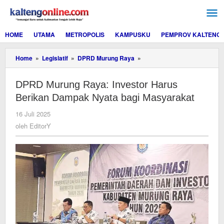
Lewati
ke
konten
HOME
UTAMA
METROPOLIS
KAMPUSKU
PEMPROV KALTENG
DPRD
Home
»
Legislatif
»
DPRD Murung Raya
»
Murung
Raya:
DPRD Murung Raya: Investor Harus
Investor
Harus
Berikan Dampak Nyata bagi Masyarakat
Berikan
Dampak
oleh
16 Juli 2025
Nyata
EditorY
oleh
EditorY
bagi
Masyarakat