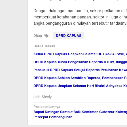
Dengan dukungan bantuan itu, sektor perikanan di D
memperkuat ketahanan pangan, sektor ini juga di
angka pengangguran di wilayah tersebut,” tandasnya
Ditag
DPRD KAPUAS
Berita Terkait
Ketua DPRD Kapuas Ucapkan Selamat HUT ke-64 PWRI, A
DPRD Kapuas Tunda Pengesahan Raperda RTRW, Tunggu K
Pansus III DPRD Kapuas Setujui Raperda Perubahan Ka
DPRD Kapuas Sahkan Sembilan Raperda, Pembahasan R
DPRD Kapuas Ucapkan Selamat Hari Bhakti Adhyaksa Ke
oleh
Sherly
Navigasi
Pos sebelumnya
Bupati Katingan Sambut Baik Komitmen Gubernur Kalten
pos
Percepat Pembangunan