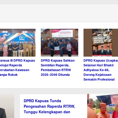
ansus III DPRD Kapuas
DPRD Kapuas Sahkan
DPRD Kapuas Ucapka
etujui Raperda
Sembilan Raperda,
Selamat Hari Bhakti
Perubahan Kawasan
Pembahasan RTRW
Adhyaksa Ke-66,
anpa Rokok
2026–2046 Ditunda
Dorong Kejaksaan
Semakin Profesional
DPRD Kapuas Tunda
Pengesahan Raperda RTRW,
Tunggu Kelengkapan dan
Verifikasi Data