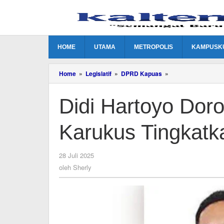
Lewati
ke
konten
HOME
UTAMA
METROPOLIS
KAMPUSK
Didi
Home
»
Legislatif
»
DPRD Kapuas
»
Hartoyo
Dorong
Didi Hartoyo Dor
Nelayan
Desa
Karukus
Karukus Tingkatk
Tingkatkan
Hasil
Tangkapan
oleh
28 Juli 2025
Sherly
oleh
Sherly