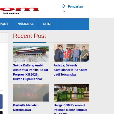
Pencarian
PORT
NASIONAL
OPINI
Recent Post
Sekda Kalteng Ambil
Astaga, Seluruh
Alih Ketua Panitia Besar
Komisioner KPU Kotim
Porprov XIII 2026,
Jadi Tersangka
Bukan Bupati Kobar
Karhutla Menelan
Harga BBM Eceran di
Korban Jiwa
Pelosok Kobar Tembus