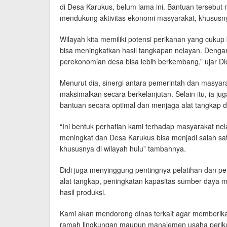
di Desa Karukus, belum lama ini. Bantuan tersebu
mendukung aktivitas ekonomi masyarakat, khususny
Wilayah kita memiliki potensi perikanan yang cuku
bisa meningkatkan hasil tangkapan nelayan. Deng
perekonomian desa bisa lebih berkembang,” ujar Did
Menurut dia, sinergi antara pemerintah dan masyara
maksimalkan secara berkelanjutan. Selain itu, ia
bantuan secara optimal dan menjaga alat tangkap d
“Ini bentuk perhatian kami terhadap masyarakat ne
meningkat dan Desa Karukus bisa menjadi salah sa
khususnya di wilayah hulu” tambahnya.
Didi juga menyinggung pentingnya pelatihan dan pe
alat tangkap, peningkatan kapasitas sumber daya 
hasil produksi.
Kami akan mendorong dinas terkait agar memberika
ramah lingkungan maupun manajemen usaha perika