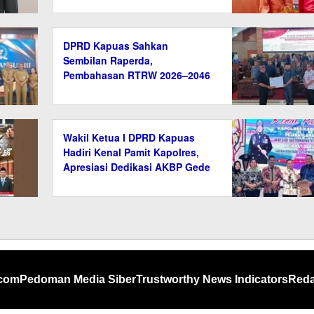
DPRD Kapuas Sahkan
Sembilan Raperda,
Pembahasan RTRW 2026–2046
Ditunda
Wakil Ketua I DPRD Kapuas
Hadiri Kenal Pamit Kapolres,
Apresiasi Dedikasi AKBP Gede
Eka Yudharma
.com
Pedoman Media Siber
Trustworthy News Indicators
Reda