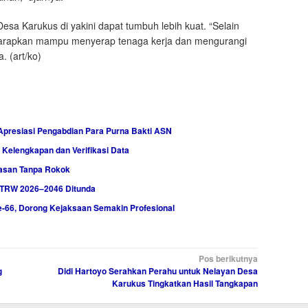
esa Karukus di yakini dapat tumbuh lebih kuat. “Selain
 harapkan mampu menyerap tenaga kerja dan mengurangi
. (art/ko)
presiasi Pengabdian Para Purna Bakti ASN
elengkapan dan Verifikasi Data
wasan Tanpa Rokok
TRW 2026–2046 Ditunda
-66, Dorong Kejaksaan Semakin Profesional
Pos berikutnya
g
Didi Hartoyo Serahkan Perahu untuk Nelayan Desa
Karukus Tingkatkan Hasil Tangkapan