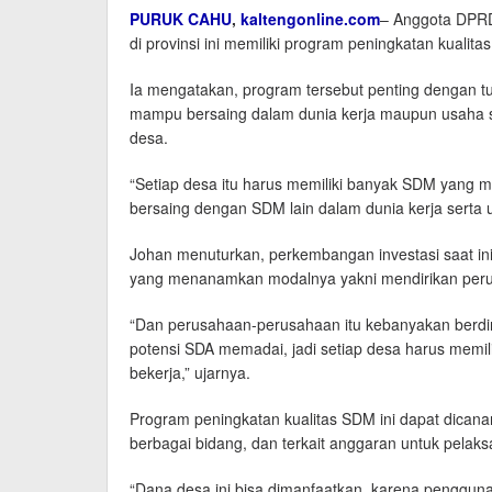
PURUK CAHU
,
kaltengonline.com
– Anggota DPRD
di provinsi ini memiliki program peningkatan kuali
Ia mengatakan, program tersebut penting dengan t
mampu bersaing dalam dunia kerja maupun usaha s
desa.
“Setiap desa itu harus memiliki banyak SDM yang m
bersaing dengan SDM lain dalam dunia kerja serta 
Johan menuturkan, perkembangan investasi saat in
yang menanamkan modalnya yakni mendirikan peru
“Dan perusahaan-perusahaan itu kebanyakan berdiri
potensi SDA memadai, jadi setiap desa harus memili
bekerja,” ujarnya.
Program peningkatan kualitas SDM ini dapat dicana
berbagai bidang, dan terkait anggaran untuk pela
“Dana desa ini bisa dimanfaatkan, karena pengguna