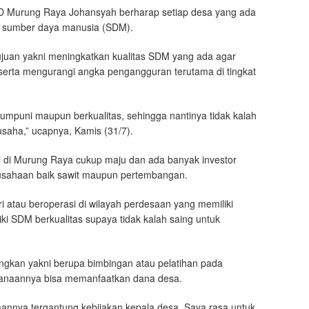
 Murung Raya Johansyah berharap setiap desa yang ada
tas sumber daya manusia (SDM).
ujuan yakni meningkatkan kualitas SDM yang ada agar
erta mengurangi angka pengangguran terutama di tingkat
umpuni maupun berkualitas, sehingga nantinya tidak kalah
usaha,” ucapnya, Kamis (31/7).
i di Murung Raya cukup maju dan ada banyak investor
sahaan baik sawit maupun pertembangan.
 atau beroperasi di wilayah perdesaan yang memiliki
ki SDM berkualitas supaya tidak kalah saing untuk
ngkan yakni berupa bimbingan atau pelatihan pada
ksanaannya bisa memanfaatkan dana desa.
annya tergantung kebijakan kepala desa. Saya rasa untuk