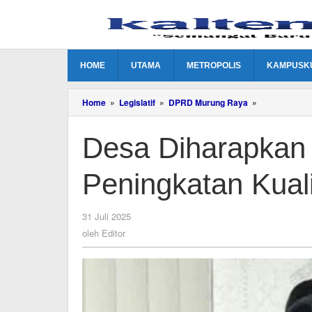
Lewati
ke
konten
HOME
UTAMA
METROPOLIS
KAMPUSK
Desa
Home
»
Legislatif
»
DPRD Murung Raya
»
Diharapkan
Memiliki
Desa Diharapkan 
Program
Peningkatan
Kualitas
Peningkatan Kua
SDM
oleh
31 Juli 2025
Editor
oleh
Editor