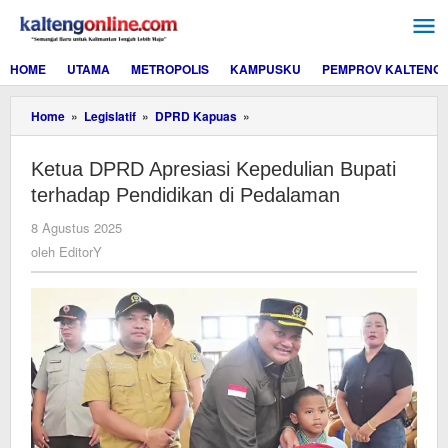
Lewati
ke
konten
HOME
UTAMA
METROPOLIS
KAMPUSKU
PEMPROV KALTENG
Ketua
Home
»
Legislatif
»
DPRD Kapuas
»
DPRD
Apresiasi
Ketua DPRD Apresiasi Kepedulian Bupati
Kepedulian
Bupati
terhadap Pendidikan di Pedalaman
terhadap
Pendidikan
oleh
8 Agustus 2025
di
EditorY
oleh
EditorY
Pedalaman