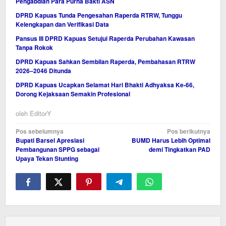
Pengabdian Para Purna Bakti ASN
DPRD Kapuas Tunda Pengesahan Raperda RTRW, Tunggu
Kelengkapan dan Verifikasi Data
Pansus III DPRD Kapuas Setujui Raperda Perubahan Kawasan
Tanpa Rokok
DPRD Kapuas Sahkan Sembilan Raperda, Pembahasan RTRW
2026–2046 Ditunda
DPRD Kapuas Ucapkan Selamat Hari Bhakti Adhyaksa Ke-66,
Dorong Kejaksaan Semakin Profesional
oleh
EditorY
Navigasi
Pos sebelumnya
Pos berikutnya
Bupati Barsel Apresiasi
BUMD Harus Lebih Optimal
pos
Pembangunan SPPG sebagai
demi Tingkatkan PAD
Upaya Tekan Stunting