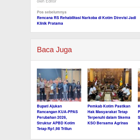
oleh
Editor
Navigasi
Pos sebelumnya
Rencana RS Rehabilitasi Narkoba di Kotim Direvisi Jadi
pos
Klinik Pratama
Baca Juga
Bupati Ajukan
Pemkab Kotim Pastikan
K
Rancangan KUA-PPAS
Hak Masyarakat Tetap
P
Perubahan 2026,
Terpenuhi dalam Skema
S
Struktur APBD Kotim
KSO Bersama Agrinas
b
Tetap Rp1,98 Triliun
M