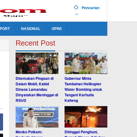
Pencarian
PORT
NASIONAL
OPINI
Recent Post
Ditemukan Pingsan di
Gubernur Minta
Dalam Mobil, Kabid
Tambahan Helikopter
Dinsos Lamandau
Water Bombing untuk
Dinyatakan Meninggal di
Tangani Karhutla
RSUD
Kalteng
Menko Polkam:
Ditinggal Penghuni,