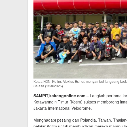
Ketua KONI Kotim, Alexius Esliter, menyambut langsung ked
Selasa (12/8/2025).
SAMPIT,kaltengonline.com
– Langkah pertama la
Kotawaringin Timur (Kotim) sukses memborong lim
Jakarta International Velodrome.
Menghadapi pesaing dari Polandia, Taiwan, Thailand
pelajar Kotim untuk membuktikan mereka mampu bers