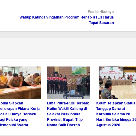
Pos berikutnya
Wabup Katingan Ingatkan Program Rehab RTLH Harus
Tepat Sasaran
otim Siapkan
Lima Putra-Putri Terbaik
Kotim Tetapkan Status
enerapan Pidana Kerja
Kotim Wakili Kalteng di
Tanggap Darurat
osial, Hanya Berlaku
Seleksi Paskibraka
Karhutla Selama 28
agi Pelaku yang
Provinsi, Bupati Titip
Hari, Berlaku hingga 2
emenuhi Syarat
Nama Baik Daerah
Agustus 2026