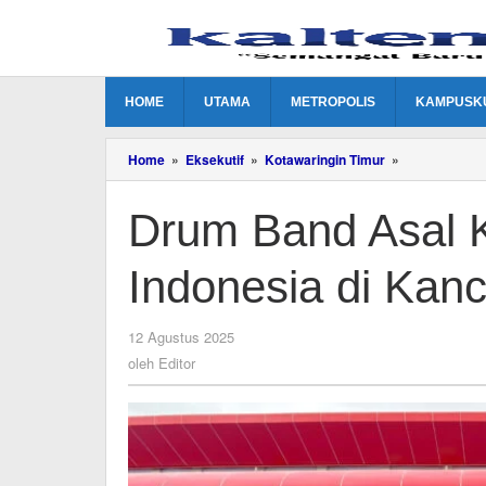
Lewati
ke
konten
HOME
UTAMA
METROPOLIS
KAMPUSK
Drum
Home
»
Eksekutif
»
Kotawaringin Timur
»
Band
Asal
Drum Band Asal 
Kotim
Harumkan
Indonesia
Indonesia di Kanc
di
Kancah
Internasional
oleh
12 Agustus 2025
Editor
oleh
Editor