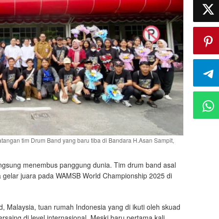
atangan tim Drum Band yang baru tiba di Bandara H.Asan Sampit,
ngsung menembus panggung dunia. Tim drum band asal
a gelar juara pada WAMSB World Championship 2025 di
, Malaysia, tuan rumah Indonesia yang di ikuti oleh skuad
aing di level internasional. Meski baru pertama kali