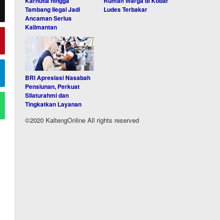
Karhutla hingga
Rumah Warga di Kobar
Tambang Ilegal Jadi
Ludes Terbakar
Ancaman Serius
Kalimantan
BRI Apresiasi Nasabah
Pensiunan, Perkuat
Silaturahmi dan
Tingkatkan Layanan
©2020 KaltengOnline All rights reserved