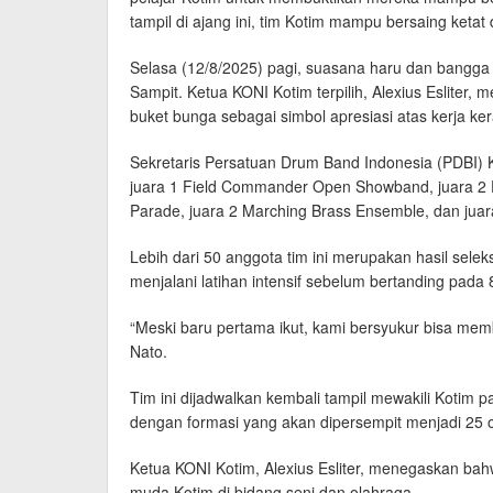
tampil di ajang ini, tim Kotim mampu bersaing ketat
Selasa (12/8/2025) pagi, suasana haru dan bangga
Sampit. Ketua KONI Kotim terpilih, Alexius Eslit
buket bunga sebagai simbol apresiasi atas kerja kera
Sekretaris Persatuan Drum Band Indonesia (PDBI) 
juara 1 Field Commander Open Showband, juara 2 
Parade, juara 2 Marching Brass Ensemble, dan jua
Lebih dari 50 anggota tim ini merupakan hasil sele
menjalani latihan intensif sebelum bertanding pada 
“Meski baru pertama ikut, kami bersyukur bisa memb
Nato.
Tim ini dijadwalkan kembali tampil mewakili Kotim
dengan formasi yang akan dipersempit menjadi 25 o
Ketua KONI Kotim, Alexius Esliter, menegaskan bahw
muda Kotim di bidang seni dan olahraga.