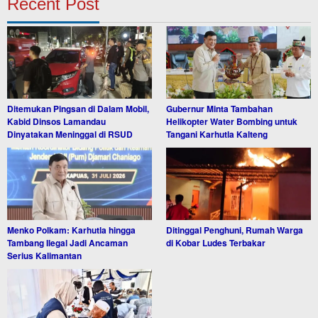
Recent Post
Ditemukan Pingsan di Dalam Mobil,
Gubernur Minta Tambahan
Kabid Dinsos Lamandau
Helikopter Water Bombing untuk
Dinyatakan Meninggal di RSUD
Tangani Karhutla Kalteng
Menko Polkam: Karhutla hingga
Ditinggal Penghuni, Rumah Warga
Tambang Ilegal Jadi Ancaman
di Kobar Ludes Terbakar
Serius Kalimantan