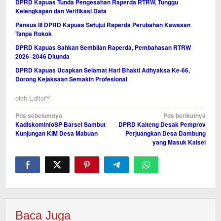
DPRD Kapuas Tunda Pengesahan Raperda RTRW, Tunggu
Kelengkapan dan Verifikasi Data
Pansus III DPRD Kapuas Setujui Raperda Perubahan Kawasan
Tanpa Rokok
DPRD Kapuas Sahkan Sembilan Raperda, Pembahasan RTRW
2026–2046 Ditunda
DPRD Kapuas Ucapkan Selamat Hari Bhakti Adhyaksa Ke-66,
Dorong Kejaksaan Semakin Profesional
oleh
EditorY
Navigasi
Pos sebelumnya
Pos berikutnya
KadiskominfoSP Barsel Sambut
DPRD Kalteng Desak Pemprov
pos
Kunjungan KIM Desa Mabuan
Perjuangkan Desa Dambung
yang Masuk Kalsel
Baca Juga