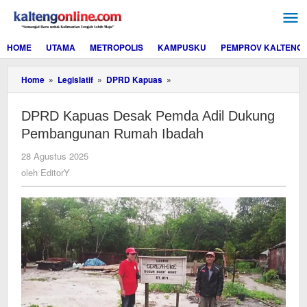
Lewati
ke
konten
HOME
UTAMA
METROPOLIS
KAMPUSKU
PEMPROV KALTENG
DPRD
Home
»
Legislatif
»
DPRD Kapuas
»
Kapuas
Desak
DPRD Kapuas Desak Pemda Adil Dukung
Pemda
Adil
Pembangunan Rumah Ibadah
Dukung
Pembangunan
oleh
28 Agustus 2025
Rumah
EditorY
oleh
EditorY
Ibadah