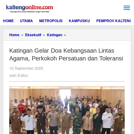
Lewati
ke
konten
HOME
UTAMA
METROPOLIS
KAMPUSKU
PEMPROV KALTENG
Katingan
Home
»
Eksekutif
»
Katingan
»
Gelar
Doa
Katingan Gelar Doa Kebangsaan Lintas
Kebangsaan
Lintas
Agama, Perkokoh Persatuan dan Toleransi
Agama,
Perkokoh
oleh
10 September 2025
Persatuan
Editor
oleh
Editor
dan
Toleransi