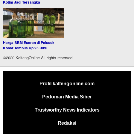
Kotim Jadi Tersangka
Harga BBM Eceran di Pelosok
Kobar Tembus Rp 25 Ribu
©2020 KaltengOnline All rights reserved
Profil kaltengonline.com
Pedoman Media Siber
Trustworthy News Indicators
Redaksi