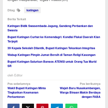
Ditag
katingan
Berita Terkait
Katingan Bidik Swasembada Jagung, Gandeng Perbankan dan
Swasta
Bupati Katingan Curhat ke Kemendagri: Kondisi Fiskal Daerah Kian
Terjepit
39 Kepala Sekolah Dilantik, Bupati Katingan Tekankan Integritas
Wabup Katingan Pimpin Jumat Bersih di Taman Religi Kasongan
Bupati Katingan Salurkan Bansos ATENSI untuk Orang Tua Murid
SR
oleh
Editor
Navigasi
Pos sebelumnya
Pos berikutnya
Wakil Bupati Katingan Minta
Wajah Baru Nusakambangan,
pos
Tingkatkan Keamanan
Warga Binaan Makin Berdaya
Perkantoran
dengan FABA