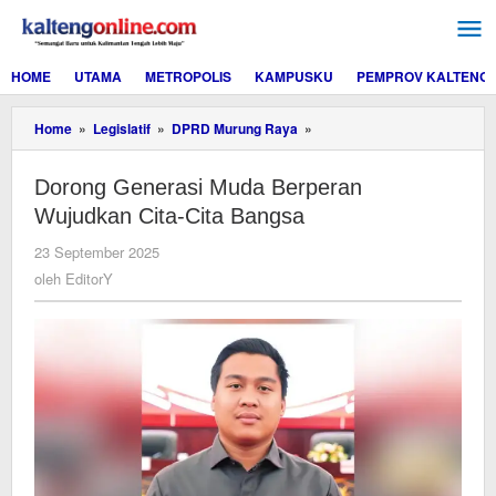
Lewati
ke
konten
HOME
UTAMA
METROPOLIS
KAMPUSKU
PEMPROV KALTENG
Dorong
Home
»
Legislatif
»
DPRD Murung Raya
»
Generasi
Muda
Dorong Generasi Muda Berperan
Berperan
Wujudkan
Wujudkan Cita-Cita Bangsa
Cita-
Cita
oleh
23 September 2025
Bangsa
EditorY
oleh
EditorY