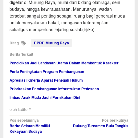
digelar di Murung Raya, mulai dari bidang olahraga, seni
budaya, hingga kewirausahaan. Menurutnya, wadah
tersebut sangat penting sebagai ruang bagi generasi muda
untuk menyalurkan bakat, mengasah keterampilan,
sekaligus memperluas jejaring sosial.(irj/ko)
Ditag
DPRD Murung Raya
Berita Terkait
Pendidikan Jadi Landasan Utama Dalam Membentuk Karakter
Perlu Peningkatan Program Pembangunan
Apresiasi Kinerja Aparat Penegak Hukum
Prioritaskan Pembangunan Infrastruktur Pedesaan
Imbau Anak Muda Jauhi Pernikahan Dini
oleh
EditorY
Navigasi
Pos sebelumnya
Pos berikutnya
Barito Selatan Memiliki
Dukung Turnamen Bulu Tangkis
pos
Kekayaan Budaya