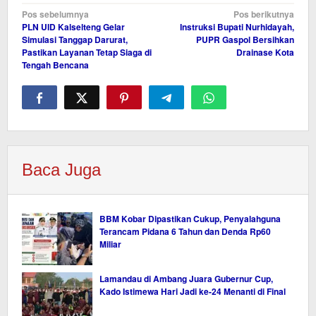
Navigasi
Pos sebelumnya
Pos berikutnya
PLN UID Kalselteng Gelar
Instruksi Bupati Nurhidayah,
pos
Simulasi Tanggap Darurat,
PUPR Gaspol Bersihkan
Pastikan Layanan Tetap Siaga di
Drainase Kota
Tengah Bencana
Baca Juga
BBM Kobar Dipastikan Cukup, Penyalahguna
Terancam Pidana 6 Tahun dan Denda Rp60
Miliar
Lamandau di Ambang Juara Gubernur Cup,
Kado Istimewa Hari Jadi ke-24 Menanti di Final