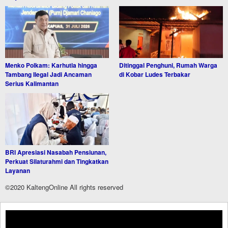
Menko Polkam: Karhutla hingga
Ditinggal Penghuni, Rumah Warga
Tambang Ilegal Jadi Ancaman
di Kobar Ludes Terbakar
Serius Kalimantan
BRI Apresiasi Nasabah Pensiunan,
Perkuat Silaturahmi dan Tingkatkan
Layanan
©2020 KaltengOnline All rights reserved