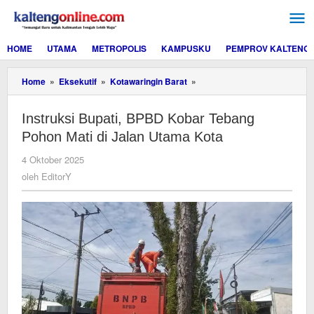
Lewati
ke
konten
HOME
UTAMA
METROPOLIS
KAMPUSKU
PEMPROV KALTENG
Instruksi
Home
»
Eksekutif
»
Kotawaringin Barat
»
Bupati,
BPBD
Instruksi Bupati, BPBD Kobar Tebang
Kobar
Tebang
Pohon Mati di Jalan Utama Kota
Pohon
Mati
oleh
4 Oktober 2025
di
EditorY
oleh
EditorY
Jalan
Utama
Kota