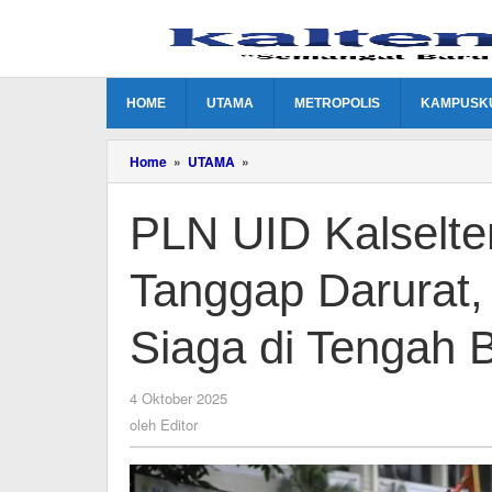
Lewati
ke
konten
HOME
UTAMA
METROPOLIS
KAMPUSK
PLN
Home
»
UTAMA
»
UID
Kalselteng
PLN UID Kalselte
Gelar
Simulasi
Tanggap
Tanggap Darurat,
Darurat,
Pastikan
Layanan
Siaga di Tengah 
Tetap
Siaga
di
oleh
4 Oktober 2025
Tengah
Editor
Bencana
oleh
Editor