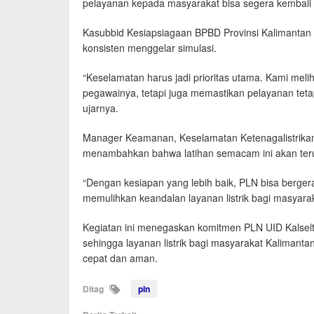
pelayanan kepada masyarakat bisa segera kembali n
Kasubbid Kesiapsiagaan BPBD Provinsi Kalimantan 
konsisten menggelar simulasi.
“Keselamatan harus jadi prioritas utama. Kami mel
pegawainya, tetapi juga memastikan pelayanan tetap b
ujarnya.
Manager Keamanan, Keselamatan Ketenagalistrikan
menambahkan bahwa latihan semacam ini akan terus
“Dengan kesiapan yang lebih baik, PLN bisa bergera
memulihkan keandalan layanan listrik bagi masyarak
Kegiatan ini menegaskan komitmen PLN UID Kalselte
sehingga layanan listrik bagi masyarakat Kalimant
cepat dan aman.
Ditag
pln