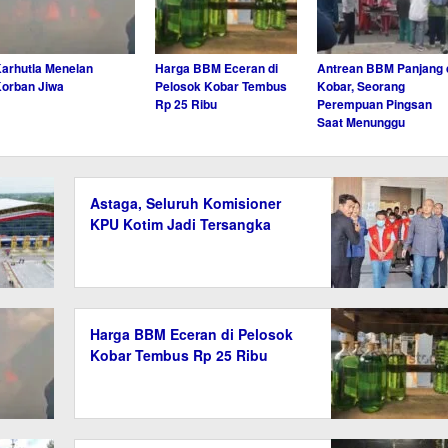
arhutla Menelan
Harga BBM Eceran di
Antrean BBM Panjang 
orban Jiwa
Pelosok Kobar Tembus
Kobar, Seorang
Rp 25 Ribu
Perempuan Pingsan
Saat Menunggu
Astaga, Seluruh Komisioner
KPU Kotim Jadi Tersangka
Harga BBM Eceran di Pelosok
Kobar Tembus Rp 25 Ribu