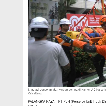
Simulasi penyelamatan korban gempa di Kantor UID Kalsel
Kalselteng.
PALANGKA RAYA – PT PLN (Persero) Unit Induk Dis