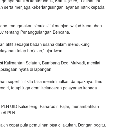
 gempa bumi di kantor induk, Kamis (29/8). Latihan ini
n serta menjaga keberlangsungan layanan listrik kepada
jono, mengatakan simulasi ini menjadi wujud kepatuhan
07 tentang Penanggulangan Bencana.
eran aktif sebagai badan usaha dalam mendukung
yanan tetap berjalan,” ujar Iwan.
i Kalimantan Selatan, Bambang Dedi Mulyadi, menilai
psiagaan nyata di lapangan.
han seperti ini kita bisa meminimalkan dampaknya. Ilmu
endiri, tetapi juga demi kelancaran pelayanan kepada
PLN UID Kalselteng, Faharudin Fajar, menambahkan
n di PLN.
akin cepat pula pemulihan bisa dilakukan. Dengan begitu,