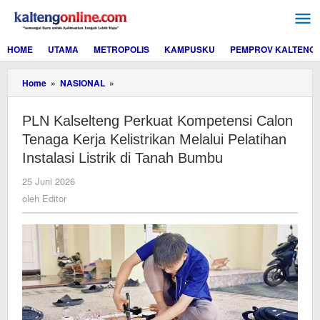
Lewati
ke
konten
HOME
UTAMA
METROPOLIS
KAMPUSKU
PEMPROV KALTENG
PLN
Home
»
NASIONAL
»
Kalselteng
Perkuat
PLN Kalselteng Perkuat Kompetensi Calon
Kompetensi
Calon
Tenaga Kerja Kelistrikan Melalui Pelatihan
Tenaga
Instalasi Listrik di Tanah Bumbu
Kerja
Kelistrikan
oleh
25 Juni 2026
Melalui
Editor
oleh
Editor
Pelatihan
Instalasi
Listrik
di
Tanah
Bumbu