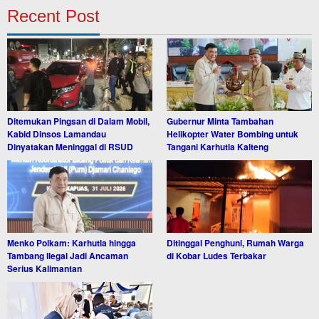
Recent Post
Ditemukan Pingsan di Dalam Mobil,
Gubernur Minta Tambahan
Kabid Dinsos Lamandau
Helikopter Water Bombing untuk
Dinyatakan Meninggal di RSUD
Tangani Karhutla Kalteng
Menko Polkam: Karhutla hingga
Ditinggal Penghuni, Rumah Warga
Tambang Ilegal Jadi Ancaman
di Kobar Ludes Terbakar
Serius Kalimantan