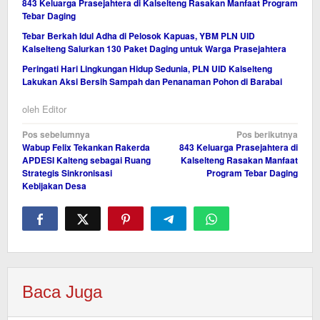
843 Keluarga Prasejahtera di Kalselteng Rasakan Manfaat Program
Tebar Daging
Tebar Berkah Idul Adha di Pelosok Kapuas, YBM PLN UID
Kalselteng Salurkan 130 Paket Daging untuk Warga Prasejahtera
Peringati Hari Lingkungan Hidup Sedunia, PLN UID Kalselteng
Lakukan Aksi Bersih Sampah dan Penanaman Pohon di Barabai
oleh
Editor
Navigasi
Pos sebelumnya
Pos berikutnya
Wabup Felix Tekankan Rakerda
843 Keluarga Prasejahtera di
pos
APDESI Kalteng sebagai Ruang
Kalselteng Rasakan Manfaat
Strategis Sinkronisasi
Program Tebar Daging
Kebijakan Desa
Baca Juga