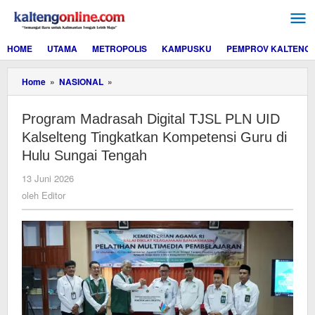
Lewati
ke
konten
HOME
UTAMA
METROPOLIS
KAMPUSKU
PEMPROV KALTENG
Program
Home
»
NASIONAL
»
Madrasah
Digital
Program Madrasah Digital TJSL PLN UID
TJSL
PLN
Kalselteng Tingkatkan Kompetensi Guru di
UID
Hulu Sungai Tengah
Kalselteng
Tingkatkan
oleh
13 Juni 2026
Kompetensi
Editor
oleh
Editor
Guru
di
Hulu
Sungai
Tengah