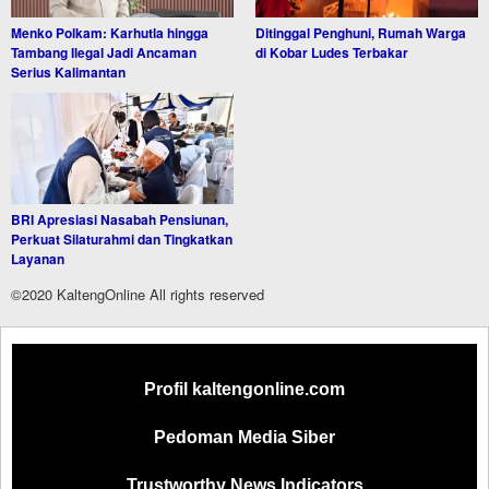
Menko Polkam: Karhutla hingga
Ditinggal Penghuni, Rumah Warga
Tambang Ilegal Jadi Ancaman
di Kobar Ludes Terbakar
Serius Kalimantan
BRI Apresiasi Nasabah Pensiunan,
Perkuat Silaturahmi dan Tingkatkan
Layanan
©2020 KaltengOnline All rights reserved
Profil kaltengonline.com
Pedoman Media Siber
Trustworthy News Indicators