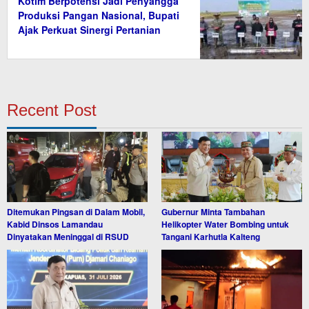
Kotim Berpotensi Jadi Penyangga
Produksi Pangan Nasional, Bupati
Ajak Perkuat Sinergi Pertanian
Recent Post
Ditemukan Pingsan di Dalam Mobil,
Gubernur Minta Tambahan
Kabid Dinsos Lamandau
Helikopter Water Bombing untuk
Dinyatakan Meninggal di RSUD
Tangani Karhutla Kalteng