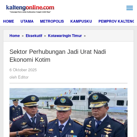
Lewati
ke
konten
HOME
UTAMA
METROPOLIS
KAMPUSKU
PEMPROV KALTENG
Sektor
Home
»
Eksekutif
»
Kotawaringin Timur
»
Perhubungan
Jadi
Sektor Perhubungan Jadi Urat Nadi
Urat
Nadi
Ekonomi Kotim
Ekonomi
Kotim
oleh
6 Oktober 2025
Editor
oleh
Editor