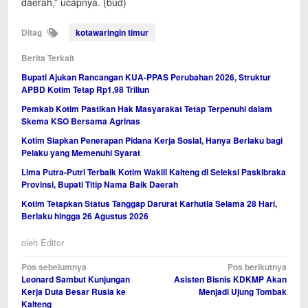
daerah,” ucapnya. (bud)
Ditag
kotawaringin timur
Berita Terkait
Bupati Ajukan Rancangan KUA-PPAS Perubahan 2026, Struktur
APBD Kotim Tetap Rp1,98 Triliun
Pemkab Kotim Pastikan Hak Masyarakat Tetap Terpenuhi dalam
Skema KSO Bersama Agrinas
Kotim Siapkan Penerapan Pidana Kerja Sosial, Hanya Berlaku bagi
Pelaku yang Memenuhi Syarat
Lima Putra-Putri Terbaik Kotim Wakili Kalteng di Seleksi Paskibraka
Provinsi, Bupati Titip Nama Baik Daerah
Kotim Tetapkan Status Tanggap Darurat Karhutla Selama 28 Hari,
Berlaku hingga 26 Agustus 2026
oleh
Editor
Navigasi
Pos sebelumnya
Pos berikutnya
Leonard Sambut Kunjungan
Asisten Bisnis KDKMP Akan
pos
Kerja Duta Besar Rusia ke
Menjadi Ujung Tombak
Kalteng