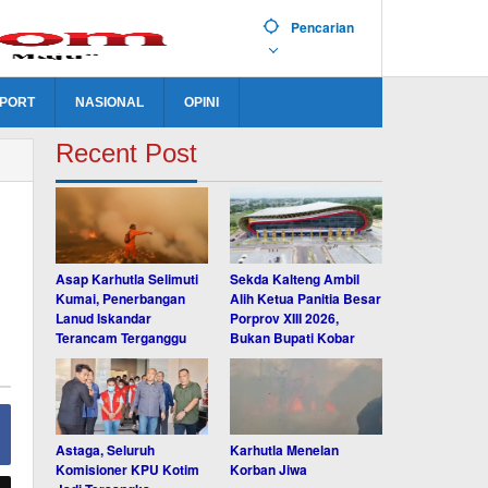
Pencarian
PORT
NASIONAL
OPINI
Recent Post
Asap Karhutla Selimuti
Sekda Kalteng Ambil
Kumai, Penerbangan
Alih Ketua Panitia Besar
Lanud Iskandar
Porprov XIII 2026,
Terancam Terganggu
Bukan Bupati Kobar
Astaga, Seluruh
Karhutla Menelan
Komisioner KPU Kotim
Korban Jiwa