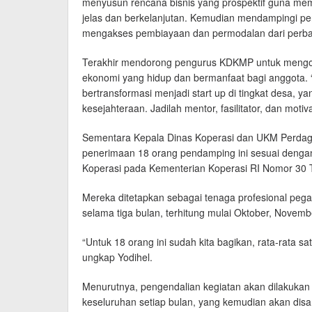
menyusun rencana bisnis yang prospektif guna me
jelas dan berkelanjutan. Kemudian mendampingi 
mengakses pembiayaan dan permodalan dari perb
Terakhir mendorong pengurus KDKMP untuk mengop
ekonomi yang hidup dan bermanfaat bagi anggota. 
bertransformasi menjadi start up di tingkat desa, 
kesejahteraan. Jadilah mentor, fasilitator, dan mot
Sementara Kepala Dinas Koperasi dan UKM Perdaga
penerimaan 18 orang pendamping ini sesuai deng
Koperasi pada Kementerian Koperasi RI Nomor 30 
Mereka ditetapkan sebagai tenaga profesional peg
selama tiga bulan, terhitung mulai Oktober, Novem
“Untuk 18 orang ini sudah kita bagikan, rata-rata
ungkap Yodihel.
Menurutnya, pengendalian kegiatan akan dilakukan s
keseluruhan setiap bulan, yang kemudian akan dis