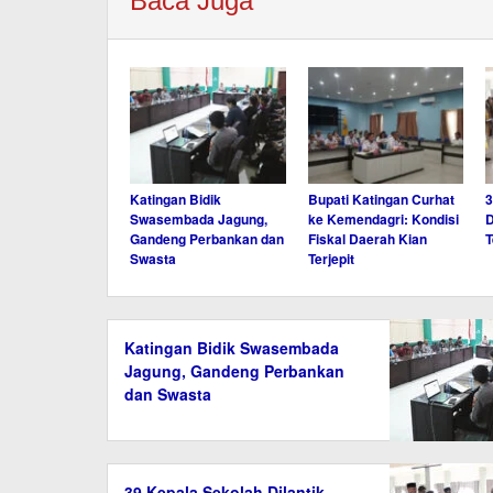
Baca Juga
Katingan Bidik
Bupati Katingan Curhat
3
Swasembada Jagung,
ke Kemendagri: Kondisi
D
Gandeng Perbankan dan
Fiskal Daerah Kian
T
Swasta
Terjepit
Katingan Bidik Swasembada
Jagung, Gandeng Perbankan
dan Swasta
39 Kepala Sekolah Dilantik,