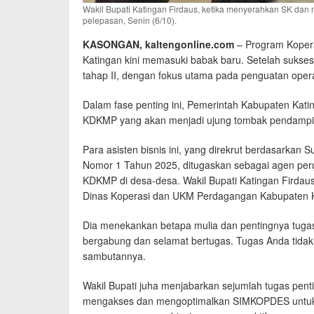
Wakil Bupati Katingan Firdaus, ketika menyerahkan SK dan 
pelepasan, Senin (6/10).
KASONGAN, kaltengonline.com
– Program Kopera
Katingan kini memasuki babak baru. Setelah sukses
tahap II, dengan fokus utama pada penguatan oper
Dalam fase penting ini, Pemerintah Kabupaten Kat
KDKMP yang akan menjadi ujung tombak pendampin
Para asisten bisnis ini, yang direkrut berdasarka
Nomor 1 Tahun 2025, ditugaskan sebagai agen per
KDKMP di desa-desa. Wakil Bupati Katingan Firdaus,
Dinas Koperasi dan UKM Perdagangan Kabupaten Ka
Dia menekankan betapa mulia dan pentingnya tugas
bergabung dan selamat bertugas. Tugas Anda tidakl
sambutannya.
Wakil Bupati juha menjabarkan sejumlah tugas pentin
mengakses dan mengoptimalkan SIMKOPDES untuk m