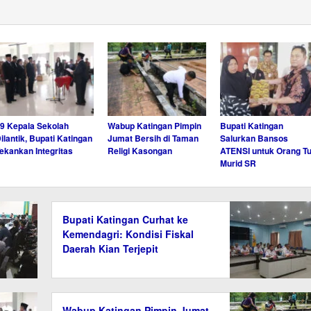
9 Kepala Sekolah
Wabup Katingan Pimpin
Bupati Katingan
ilantik, Bupati Katingan
Jumat Bersih di Taman
Salurkan Bansos
ekankan Integritas
Religi Kasongan
ATENSI untuk Orang T
Murid SR
Bupati Katingan Curhat ke
Kemendagri: Kondisi Fiskal
Daerah Kian Terjepit
Wabup Katingan Pimpin Jumat