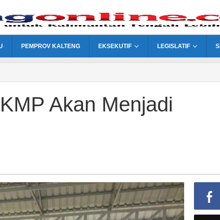
U
PEMPROV KALTENG
EKSEKUTIF
LEGISLATIF
S
KDKMP Akan Menjadi