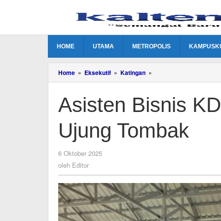
Lewati
ke
konten
HOME
UTAMA
METROPOLIS
KAMPUSK
Asisten
Home
»
Eksekutif
»
Katingan
»
Bisnis
KDKMP
Asisten Bisnis 
Akan
Menjadi
Ujung
Ujung Tombak
Tombak
oleh
6 Oktober 2025
Editor
oleh
Editor