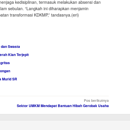
 menjaga kedisiplinan, termasuk melakukan absensi dan
lam sebulan. “Langkah ini diharapkan menjamin
tan transformasi KDKMP,” tandasnya.(eri)
 dan Swasta
rah Kian Terjepit
gritas
songan
a Murid SR
Pos berikutnya
Sektor UMKM Mendapat Bantuan Hibah Gerobak Usaha