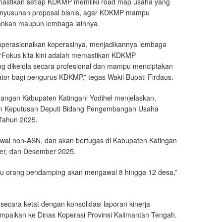
mastikan setiap KDKMP memiliki road map usaha yang
penyusunan proposal bisnis, agar KDKMP mampu
ankan maupun lembaga lainnya.
erasionalkan koperasinya, menjadikannya lembaga
“Fokus kita kini adalah memastikan KDKMP
yang dikelola secara profesional dan mampu menciptakan
ivator bagi pengurus KDKMP,” tegas Wakil Bupati Firdaus.
ngan Kabupaten Katinganl Yodihel menjelaskan,
an Keputusan Deputi Bidang Pengembangan Usaha
Tahun 2025.
awai non-ASN, dan akan bertugas di Kabupaten Katingan
ber, dan Desember 2025.
 satu orang pendamping akan mengawal 8 hingga 12 desa,”
ecara ketat dengan konsolidasi laporan kinerja
ampaikan ke Dinas Koperasi Provinsi Kalimantan Tengah.