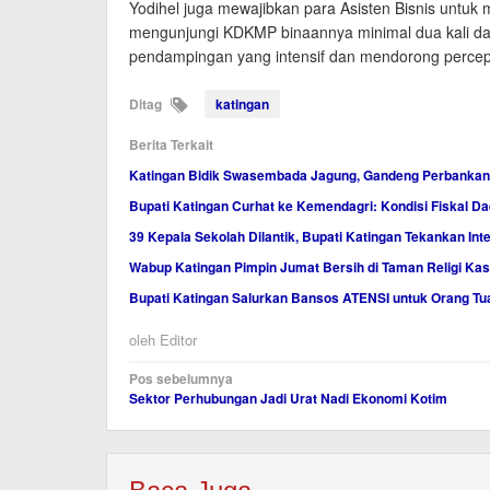
Yodihel juga mewajibkan para Asisten Bisnis untuk
mengunjungi KDKMP binaannya minimal dua kali da
pendampingan yang intensif dan mendorong percepa
Ditag
katingan
Berita Terkait
Katingan Bidik Swasembada Jagung, Gandeng Perbankan
Bupati Katingan Curhat ke Kemendagri: Kondisi Fiskal Dae
39 Kepala Sekolah Dilantik, Bupati Katingan Tekankan Inte
Wabup Katingan Pimpin Jumat Bersih di Taman Religi Ka
Bupati Katingan Salurkan Bansos ATENSI untuk Orang Tu
oleh
Editor
Navigasi
Pos sebelumnya
Sektor Perhubungan Jadi Urat Nadi Ekonomi Kotim
pos