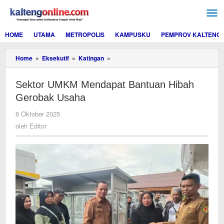
Lewati
ke
konten
HOME
UTAMA
METROPOLIS
KAMPUSKU
PEMPROV KALTENG
Sektor
Home
»
Eksekutif
»
Katingan
»
UMKM
Mendapat
Sektor UMKM Mendapat Bantuan Hibah
Bantuan
Hibah
Gerobak Usaha
Gerobak
Usaha
oleh
6 Oktober 2025
Editor
oleh
Editor