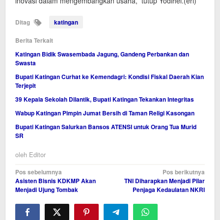
inovasi dalam mengembangkan usaha,” tutup Yodihel.(eri)
Ditag
katingan
Berita Terkait
Katingan Bidik Swasembada Jagung, Gandeng Perbankan dan
Swasta
Bupati Katingan Curhat ke Kemendagri: Kondisi Fiskal Daerah Kian
Terjepit
39 Kepala Sekolah Dilantik, Bupati Katingan Tekankan Integritas
Wabup Katingan Pimpin Jumat Bersih di Taman Religi Kasongan
Bupati Katingan Salurkan Bansos ATENSI untuk Orang Tua Murid
SR
oleh
Editor
Navigasi
Pos sebelumnya
Pos berikutnya
Asisten Bisnis KDKMP Akan
TNI Diharapkan Menjadi Pilar
pos
Menjadi Ujung Tombak
Penjaga Kedaulatan NKRI