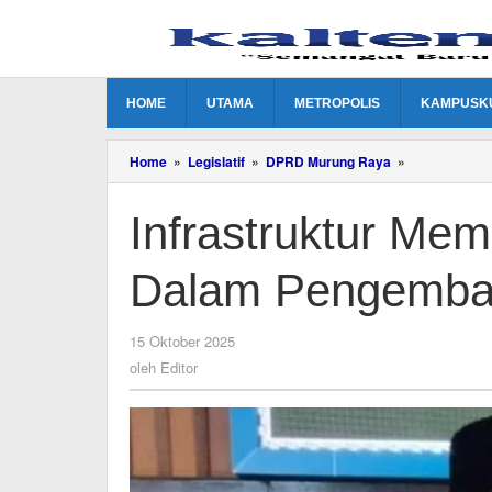
Lewati
ke
konten
HOME
UTAMA
METROPOLIS
KAMPUSK
Infrastruktur
Home
»
Legislatif
»
DPRD Murung Raya
»
Memiliki
Peran
Infrastruktur Mem
Penting
Dalam
Pengembang
Dalam Pengemban
Sektor
Pariwisata
oleh
15 Oktober 2025
Editor
oleh
Editor