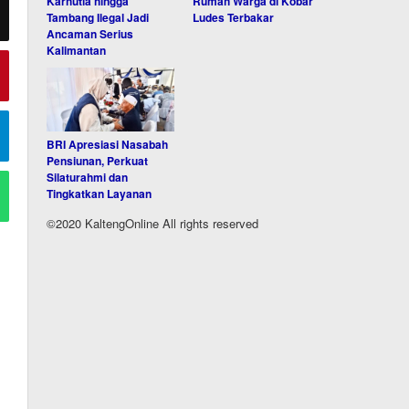
Karhutla hingga
Rumah Warga di Kobar
Tambang Ilegal Jadi
Ludes Terbakar
Ancaman Serius
Kalimantan
BRI Apresiasi Nasabah
Pensiunan, Perkuat
Silaturahmi dan
Tingkatkan Layanan
©2020 KaltengOnline All rights reserved