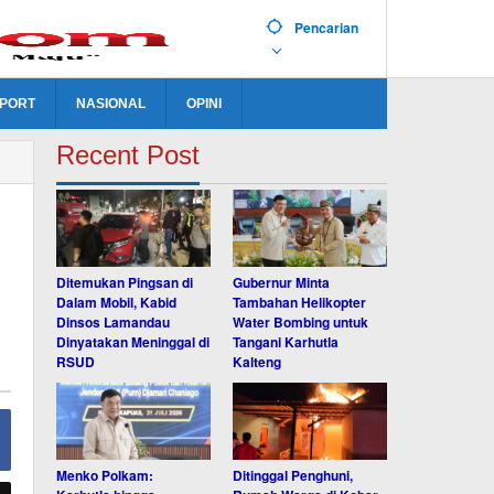
Pencarian
PORT
NASIONAL
OPINI
Recent Post
Ditemukan Pingsan di
Gubernur Minta
Dalam Mobil, Kabid
Tambahan Helikopter
Dinsos Lamandau
Water Bombing untuk
Dinyatakan Meninggal di
Tangani Karhutla
RSUD
Kalteng
Menko Polkam:
Ditinggal Penghuni,