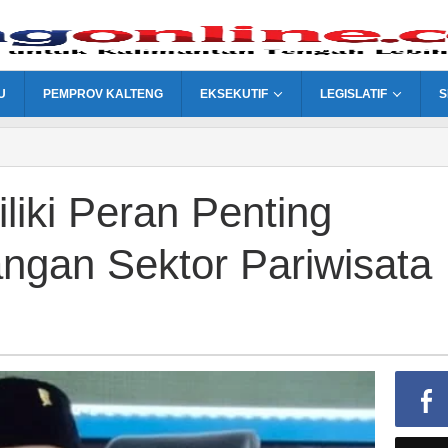
U
PEMPROV KALTENG
EKSEKUTIF
LEGISLATIF
S
iliki Peran Penting
an
gan Sektor Pariwisata