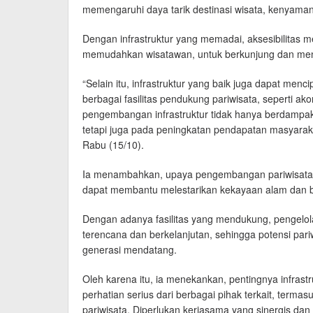
memengaruhi daya tarik destinasi wisata, kenyama
Dengan infrastruktur yang memadai, aksesibilitas m
memudahkan wisatawan, untuk berkunjung dan meni
“Selain itu, infrastruktur yang baik juga dapat me
berbagai fasilitas pendukung pariwisata, seperti a
pengembangan infrastruktur tidak hanya berdampa
tetapi juga pada peningkatan pendapatan masyara
Rabu (15/10).
Ia menambahkan, upaya pengembangan pariwisata y
dapat membantu melestarikan kekayaan alam dan 
Dengan adanya fasilitas yang mendukung, pengelola
terencana dan berkelanjutan, sehingga potensi pariwi
generasi mendatang.
Oleh karena itu, ia menekankan, pentingnya infras
perhatian serius dari berbagai pihak terkait, termas
pariwisata. Diperlukan kerjasama yang sinergis dan