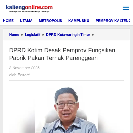
Lewati
ke
konten
HOME
UTAMA
METROPOLIS
KAMPUSKU
PEMPROV KALTENG
DPRD
Home
»
Legislatif
»
DPRD Kotawaringin Timur
»
Kotim
Desak
DPRD Kotim Desak Pemprov Fungsikan
Pemprov
Fungsikan
Pabrik Pakan Ternak Parenggean
Pabrik
Pakan
oleh
3 November 2025
Ternak
EditorY
oleh
EditorY
Parenggean