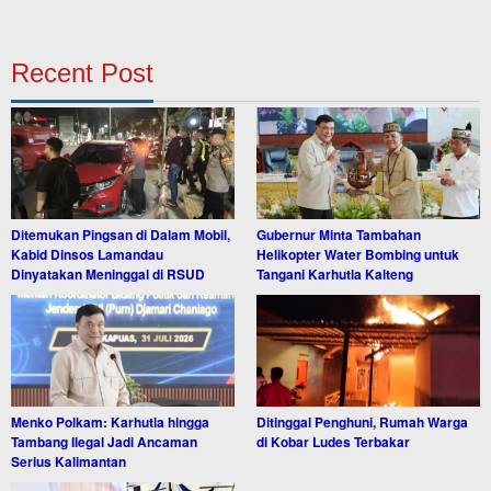
Recent Post
Ditemukan Pingsan di Dalam Mobil,
Gubernur Minta Tambahan
Kabid Dinsos Lamandau
Helikopter Water Bombing untuk
Dinyatakan Meninggal di RSUD
Tangani Karhutla Kalteng
Menko Polkam: Karhutla hingga
Ditinggal Penghuni, Rumah Warga
Tambang Ilegal Jadi Ancaman
di Kobar Ludes Terbakar
Serius Kalimantan