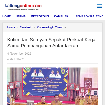
Lewati
ke
konten
HOME
UTAMA
METROPOLIS
KAMPUSKU
PEMPROV KALTENG
Kotim
Home
»
Eksekutif
»
Kotawaringin Timur
»
dan
Seruyan
Kotim dan Seruyan Sepakat Perkuat Kerja
Sepakat
Perkuat
Sama Pembangunan Antardaerah
Kerja
Sama
oleh
4 November 2025
Pembangunan
EditorY
oleh
EditorY
Antardaerah