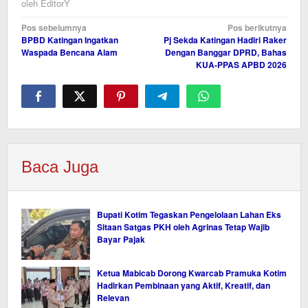
oleh
EditorY
Navigasi
Pos sebelumnya
Pos berikutnya
BPBD Katingan Ingatkan
Pj Sekda Katingan Hadiri Raker
pos
Waspada Bencana Alam
Dengan Banggar DPRD, Bahas
KUA-PPAS APBD 2026
Baca Juga
Bupati Kotim Tegaskan Pengelolaan Lahan Eks
Sitaan Satgas PKH oleh Agrinas Tetap Wajib
Bayar Pajak
Ketua Mabicab Dorong Kwarcab Pramuka Kotim
Hadirkan Pembinaan yang Aktif, Kreatif, dan
Relevan