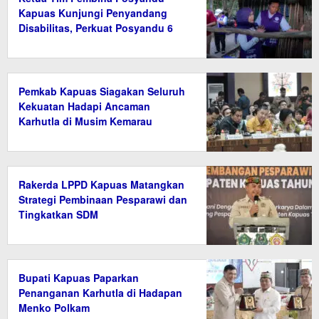
Kapuas Kunjungi Penyandang
Disabilitas, Perkuat Posyandu 6
Bidang SPM
Pemkab Kapuas Siagakan Seluruh
Kekuatan Hadapi Ancaman
Karhutla di Musim Kemarau
Rakerda LPPD Kapuas Matangkan
Strategi Pembinaan Pesparawi dan
Tingkatkan SDM
Bupati Kapuas Paparkan
Penanganan Karhutla di Hadapan
Menko Polkam