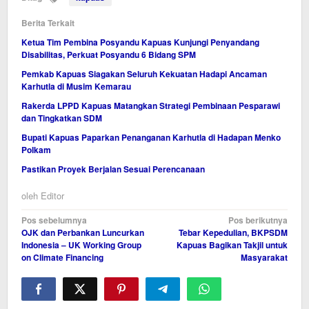
Berita Terkait
Ketua Tim Pembina Posyandu Kapuas Kunjungi Penyandang
Disabilitas, Perkuat Posyandu 6 Bidang SPM
Pemkab Kapuas Siagakan Seluruh Kekuatan Hadapi Ancaman
Karhutla di Musim Kemarau
Rakerda LPPD Kapuas Matangkan Strategi Pembinaan Pesparawi
dan Tingkatkan SDM
Bupati Kapuas Paparkan Penanganan Karhutla di Hadapan Menko
Polkam
Pastikan Proyek Berjalan Sesuai Perencanaan
oleh
Editor
Navigasi
Pos sebelumnya
Pos berikutnya
OJK dan Perbankan Luncurkan
Tebar Kepedulian, BKPSDM
pos
Indonesia – UK Working Group
Kapuas Bagikan Takjil untuk
on Climate Financing
Masyarakat