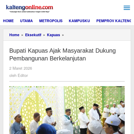
Lewati
ke
konten
HOME
UTAMA
METROPOLIS
KAMPUSKU
PEMPROV KALTENG
Bupati
Home
»
Eksekutif
»
Kapuas
»
Kapuas
Ajak
Bupati Kapuas Ajak Masyarakat Dukung
Masyarakat
Dukung
Pembangunan Berkelanjutan
Pembangunan
Berkelanjutan
oleh
2 Maret 2026
Editor
oleh
Editor