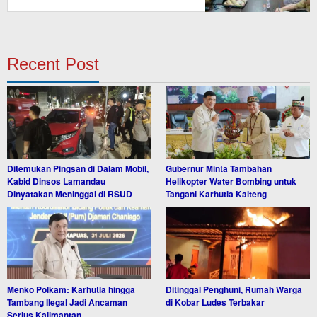
Recent Post
Ditemukan Pingsan di Dalam Mobil,
Gubernur Minta Tambahan
Kabid Dinsos Lamandau
Helikopter Water Bombing untuk
Dinyatakan Meninggal di RSUD
Tangani Karhutla Kalteng
Menko Polkam: Karhutla hingga
Ditinggal Penghuni, Rumah Warga
Tambang Ilegal Jadi Ancaman
di Kobar Ludes Terbakar
Serius Kalimantan