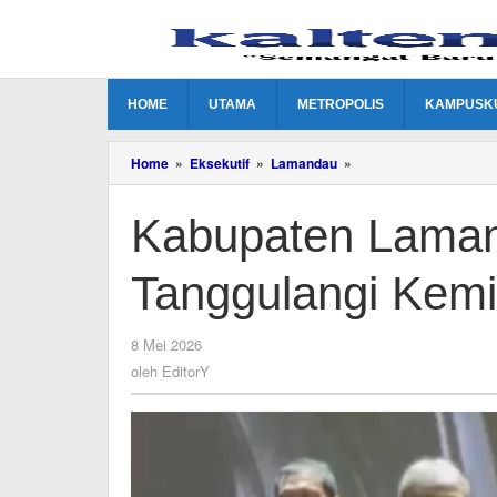
Lewati
ke
konten
HOME
UTAMA
METROPOLIS
KAMPUSK
Kabupaten
Home
»
Eksekutif
»
Lamandau
»
Lamandau
Terbaik
Kabupaten Lamand
II
Tanggulangi
Kemiskinan
Tanggulangi Kemi
oleh
8 Mei 2026
EditorY
oleh
EditorY