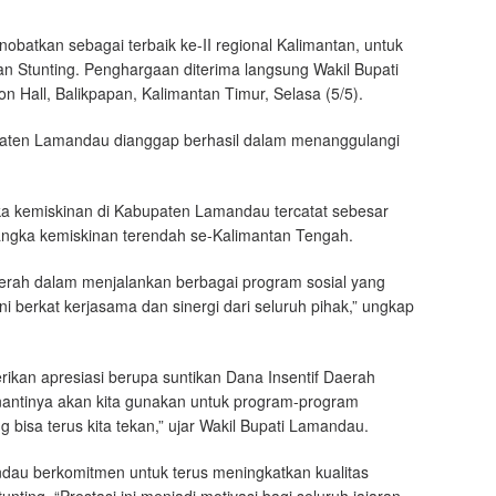
obatkan sebagai terbaik ke-II regional Kalimantan, untuk
 Stunting. Penghargaan diterima langsung Wakil Bupati
 Hall, Balikpapan, Kalimantan Timur, Selasa (5/5).
upaten Lamandau dianggap berhasil dalam menanggulangi
gka kemiskinan di Kabupaten Lamandau tercatat sebesar
 angka kemiskinan terendah se-Kalimantan Tengah.
daerah dalam menjalankan berbagai program sosial yang
ni berkat kerjasama dan sinergi dari seluruh pihak,” ungkap
ikan apresiasi berupa suntikan Dana Insentif Daerah
 nantinya akan kita gunakan untuk program-program
 bisa terus kita tekan,” ujar Wakil Bupati Lamandau.
u berkomitmen untuk terus meningkatkan kualitas
ing. “Prestasi ini menjadi motivasi bagi seluruh jajaran