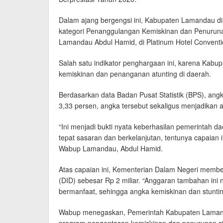
Dalam ajang bergengsi ini, Kabupaten Lamandau din
kategori Penanggulangan Kemiskinan dan Penurunan
Lamandau Abdul Hamid, di Platinum Hotel Convention
Salah satu indikator penghargaan ini, karena Kab
kemiskinan dan penanganan atunting di daerah.
Berdasarkan data Badan Pusat Statistik (BPS), an
3,33 persen, angka tersebut sekaligus menjadikan
“Ini menjadi bukti nyata keberhasilan pemerintah 
tepat sasaran dan berkelanjutan, tentunya capaian i
Wabup Lamandau, Abdul Hamid.
Atas capaian ini, Kementerian Dalam Negeri member
(DID) sebesar Rp 2 miliar. “Anggaran tambahan ini
bermanfaat, sehingga angka kemiskinan dan stunting
Wabup menegaskan, Pemerintah Kabupaten Lamanda
program pengentasan kemiskinan dan penurunan stunt