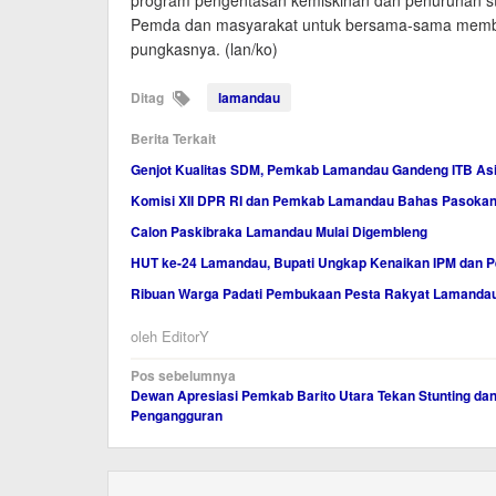
Pemda dan masyarakat untuk bersama-sama memban
pungkasnya. (lan/ko)
Ditag
lamandau
Berita Terkait
Genjot Kualitas SDM, Pemkab Lamandau Gandeng ITB As
Komisi XII DPR RI dan Pemkab Lamandau Bahas Pasokan 
Calon Paskibraka Lamandau Mulai Digembleng
HUT ke-24 Lamandau, Bupati Ungkap Kenaikan IPM dan 
Ribuan Warga Padati Pembukaan Pesta Rakyat Lamanda
oleh
EditorY
Navigasi
Pos sebelumnya
Dewan Apresiasi Pemkab Barito Utara Tekan Stunting da
pos
Pengangguran