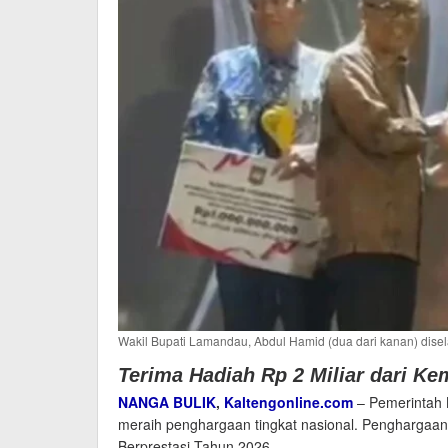
Wakil Bupati Lamandau, Abdul Hamid (dua dari kanan) dise
Terima Hadiah Rp 2 Miliar dari Ke
NANGA BULIK
,
Kaltengonline.com
– Pemerintah 
meraih penghargaan tingkat nasional. Penghargaan 
Berprestasi Tahun 2026.