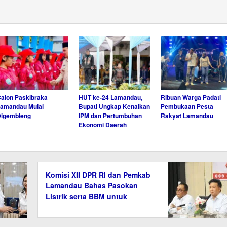
alon Paskibraka
HUT ke-24 Lamandau,
Ribuan Warga Padati
amandau Mulai
Bupati Ungkap Kenaikan
Pembukaan Pesta
Digembleng
IPM dan Pertumbuhan
Rakyat Lamandau
Ekonomi Daerah
Komisi XII DPR RI dan Pemkab
Lamandau Bahas Pasokan
Listrik serta BBM untuk
Masyarakat