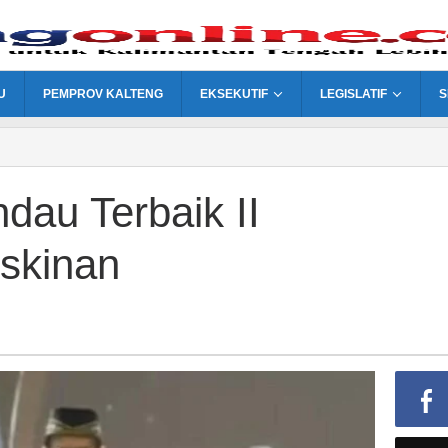
U
PEMPROV KALTENG
EKSEKUTIF
LEGISLATIF
S
au Terbaik II
skinan