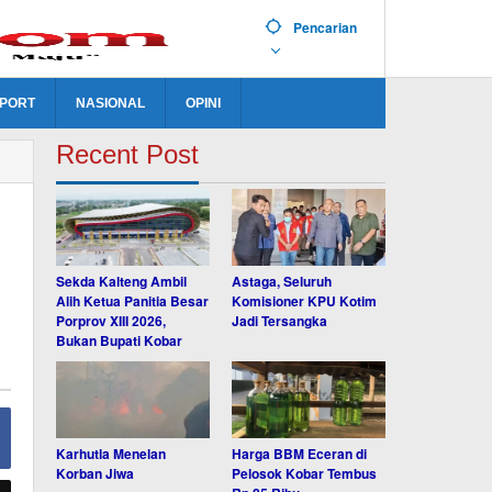
Pencarian
PORT
NASIONAL
OPINI
Recent Post
Sekda Kalteng Ambil
Astaga, Seluruh
Alih Ketua Panitia Besar
Komisioner KPU Kotim
Porprov XIII 2026,
Jadi Tersangka
Bukan Bupati Kobar
Karhutla Menelan
Harga BBM Eceran di
Korban Jiwa
Pelosok Kobar Tembus