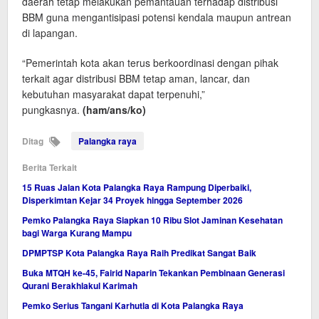
daerah tetap melakukan pemantauan terhadap distribusi
BBM guna mengantisipasi potensi kendala maupun antrean
di lapangan.
“Pemerintah kota akan terus berkoordinasi dengan pihak
terkait agar distribusi BBM tetap aman, lancar, dan
kebutuhan masyarakat dapat terpenuhi,”
pungkasnya.
(ham/ans/ko)
Ditag
Palangka raya
Berita Terkait
15 Ruas Jalan Kota Palangka Raya Rampung Diperbaiki,
Disperkimtan Kejar 34 Proyek hingga September 2026
Pemko Palangka Raya Siapkan 10 Ribu Slot Jaminan Kesehatan
bagi Warga Kurang Mampu
DPMPTSP Kota Palangka Raya Raih Predikat Sangat Baik
Buka MTQH ke-45, Fairid Naparin Tekankan Pembinaan Generasi
Qurani Berakhlakul Karimah
Pemko Serius Tangani Karhutla di Kota Palangka Raya