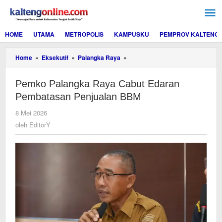
Lewati
ke
konten
HOME
UTAMA
METROPOLIS
KAMPUSKU
PEMPROV KALTENG
Pemko
Home
»
Eksekutif
»
Palangka Raya
»
Palangka
Raya
Pemko Palangka Raya Cabut Edaran
Cabut
Edaran
Pembatasan Penjualan BBM
Pembatasan
Penjualan
oleh
8 Mei 2026
BBM
EditorY
oleh
EditorY