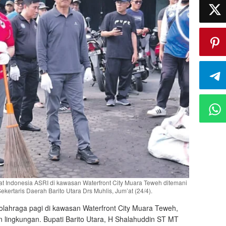
at Indonesia ASRI di kawasan Waterfront City Muara Teweh ditemani
kertaris Daerah Barito Utara Drs Muhlis, Jum’at (24/4).
lahraga pagi di kawasan Waterfront City Muara Teweh,
 lingkungan. Bupati Barito Utara, H Shalahuddin ST MT