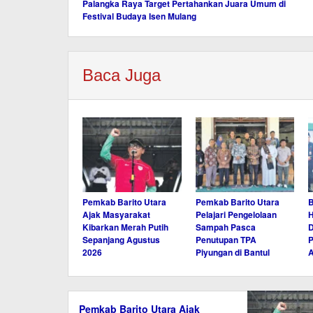
Palangka Raya Target Pertahankan Juara Umum di
pos
Festival Budaya Isen Mulang
Baca Juga
Pemkab Barito Utara
Pemkab Barito Utara
B
Ajak Masyarakat
Pelajari Pengelolaan
H
Kibarkan Merah Putih
Sampah Pasca
Sepanjang Agustus
Penutupan TPA
P
2026
Piyungan di Bantul
A
Pemkab Barito Utara Ajak