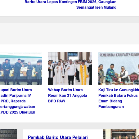
Barito Utara Lepas Kontingen FBIM 2026, Gaungkan
Semangat Isen Mulang
upati Barito Utara
Wabup Barito Utara
Kaji Tiru ke Gunungkidu
adiri Paripurna IV
Resmikan 31 Anggota
Pemkab Batara Fokus
DPRD, Raperda
BPD PAW
Enam Bidang
ertanggungjawaban
Pembangunan
PBD 2025 Disetujui
Pemkab Barito Utara Pelajari