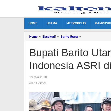
Lewati
ke
konten
HOME
UTAMA
METROPOLIS
KAMPUSK
Bupati
Home
»
Eksekutif
»
Barito Utara
»
Barito
Utara
Bupati Barito Ut
Canangkan
Gerakan
Indonesia
Indonesia ASRI d
ASRI
di
Muara
Teweh
oleh
13 Mei 2026
EditorY
oleh
EditorY