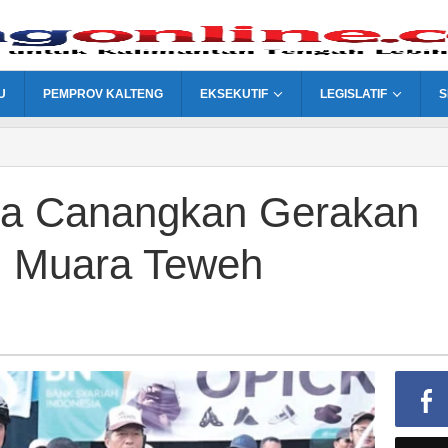
U
PEMPROV KALTENG
EKSEKUTIF
LEGISLATIF
S
ara Canangkan Gerakan
i Muara Teweh