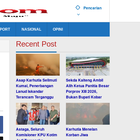
Pencarian
PORT
NASIONAL
OPINI
Recent Post
Asap Karhutla Selimuti
Sekda Kalteng Ambil
Kumai, Penerbangan
Alih Ketua Panitia Besar
Lanud Iskandar
Porprov XIII 2026,
Terancam Terganggu
Bukan Bupati Kobar
Astaga, Seluruh
Karhutla Menelan
Komisioner KPU Kotim
Korban Jiwa