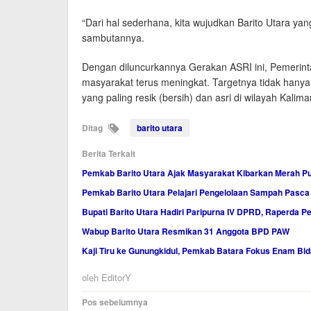
“Dari hal sederhana, kita wujudkan Barito Utara yan
sambutannya.
Dengan diluncurkannya Gerakan ASRI ini, Pemerinta
masyarakat terus meningkat. Targetnya tidak hanya
yang paling resik (bersih) dan asri di wilayah Kalim
Ditag
barito utara
Berita Terkait
Pemkab Barito Utara Ajak Masyarakat Kibarkan Merah Pu
Pemkab Barito Utara Pelajari Pengelolaan Sampah Pasca
Bupati Barito Utara Hadiri Paripurna IV DPRD, Raperda 
Wabup Barito Utara Resmikan 31 Anggota BPD PAW
Kaji Tiru ke Gunungkidul, Pemkab Batara Fokus Enam B
oleh
EditorY
Navigasi
Pos sebelumnya