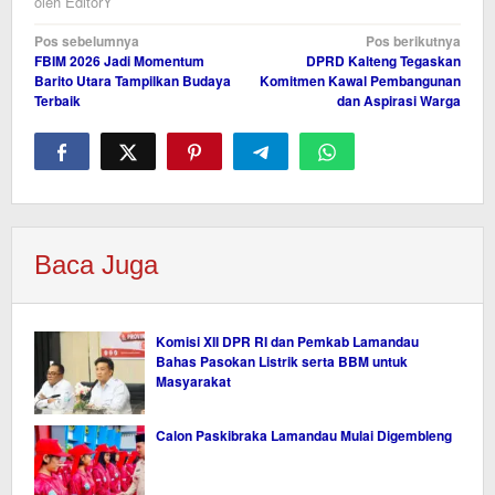
oleh
EditorY
Navigasi
Pos sebelumnya
Pos berikutnya
FBIM 2026 Jadi Momentum
DPRD Kalteng Tegaskan
pos
Barito Utara Tampilkan Budaya
Komitmen Kawal Pembangunan
Terbaik
dan Aspirasi Warga
Baca Juga
Komisi XII DPR RI dan Pemkab Lamandau
Bahas Pasokan Listrik serta BBM untuk
Masyarakat
Calon Paskibraka Lamandau Mulai Digembleng