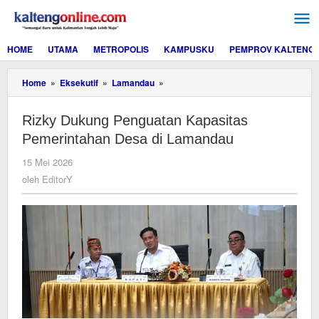
Lewati
ke
konten
HOME
UTAMA
METROPOLIS
KAMPUSKU
PEMPROV KALTENG
Rizky
Home
»
Eksekutif
»
Lamandau
»
Dukung
Penguatan
Rizky Dukung Penguatan Kapasitas
Kapasitas
Pemerintahan
Pemerintahan Desa di Lamandau
Desa
di
oleh
15 Mei 2026
Lamandau
EditorY
oleh
EditorY