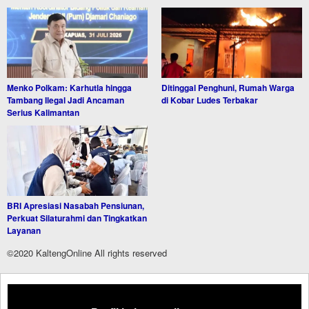
Menko Polkam: Karhutla hingga
Ditinggal Penghuni, Rumah Warga
Tambang Ilegal Jadi Ancaman
di Kobar Ludes Terbakar
Serius Kalimantan
BRI Apresiasi Nasabah Pensiunan,
Perkuat Silaturahmi dan Tingkatkan
Layanan
©2020 KaltengOnline All rights reserved