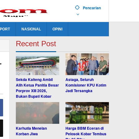
Pencarian
PORT
NASIONAL
OPINI
Recent Post
r
Sekda Kalteng Ambil
Astaga, Seluruh
Alih Ketua Panitia Besar
Komisioner KPU Kotim
Porprov XIII 2026,
Jadi Tersangka
Bukan Bupati Kobar
Karhutla Menelan
Harga BBM Eceran di
Korban Jiwa
Pelosok Kobar Tembus