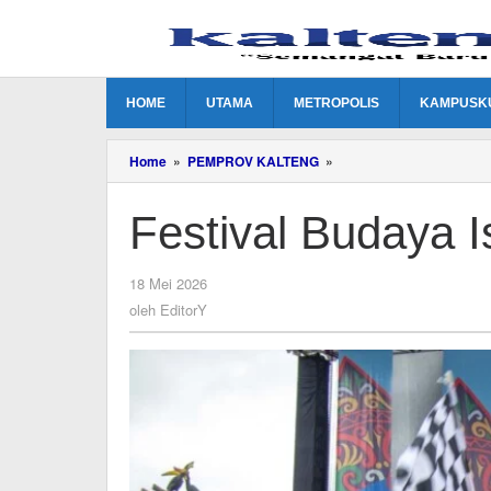
Lewati
ke
konten
HOME
UTAMA
METROPOLIS
KAMPUSK
Festival
Home
»
PEMPROV KALTENG
»
Budaya
Isen
Festival Budaya 
Mulang
2026
Digelar
oleh
18 Mei 2026
EditorY
oleh
EditorY