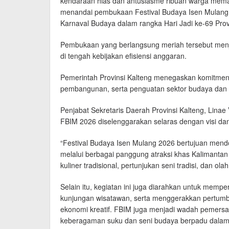
kendaraan hias dan antusiasme ribuan warga mema
menandai pembukaan Festival Budaya Isen Mulang 
Karnaval Budaya dalam rangka Hari Jadi ke-69 Prov
Pembukaan yang berlangsung meriah tersebut men
di tengah kebijakan efisiensi anggaran.
Pemerintah Provinsi Kalteng menegaskan komitmenn
pembangunan, serta penguatan sektor budaya dan 
Penjabat Sekretaris Daerah Provinsi Kalteng, Lin
FBIM 2026 diselenggarakan selaras dengan visi da
“Festival Budaya Isen Mulang 2026 bertujuan men
melalui berbagai panggung atraksi khas Kalimantan
kuliner tradisional, pertunjukan seni tradisi, dan olah
Selain itu, kegiatan ini juga diarahkan untuk memp
kunjungan wisatawan, serta menggerakkan pertum
ekonomi kreatif. FBIM juga menjadi wadah pemers
keberagaman suku dan seni budaya berpadu dalam