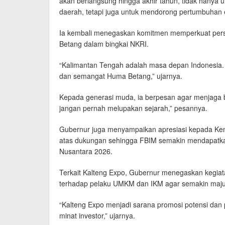
akan berlangsung hingga akhir tahun, tidak hany
daerah, tetapi juga untuk mendorong pertumbuhan
Ia kembali menegaskan komitmen memperkuat per
Betang dalam bingkai NKRI.
“Kalimantan Tengah adalah masa depan Indonesia.
dan semangat Huma Betang,” ujarnya.
Kepada generasi muda, ia berpesan agar menjaga b
jangan pernah melupakan sejarah,” pesannya.
Gubernur juga menyampaikan apresiasi kepada Kem
atas dukungan sehingga FBIM semakin mendapatkan
Nusantara 2026.
Terkait Kalteng Expo, Gubernur menegaskan kegiat
terhadap pelaku UMKM dan IKM agar semakin maju
“Kalteng Expo menjadi sarana promosi potensi dan 
minat investor,” ujarnya.