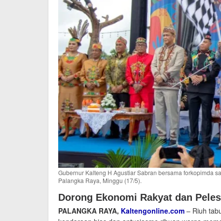
Gubernur Kalteng H Agustiar Sabran bersama forkopimda s
Palangka Raya, Minggu (17/5).
Dorong Ekonomi Rakyat dan Peles
PALANGKA RAYA,
Kaltengonline.com
– Riuh tabu