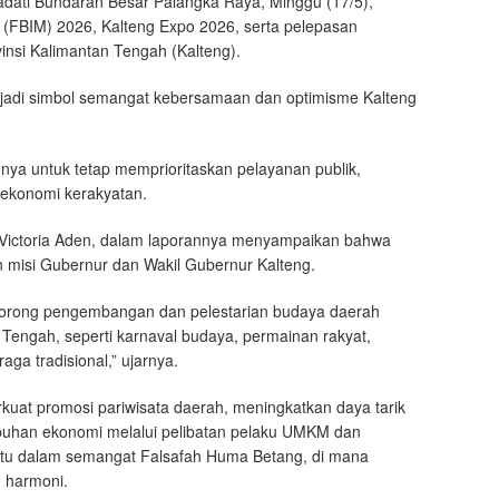
dati Bundaran Besar Palangka Raya, Minggu (17/5),
(FBIM) 2026, Kalteng Expo 2026, serta pelepasan
insi Kalimantan Tengah (Kalteng).
jadi simbol semangat kebersamaan dan optimisme Kalteng
ya untuk tetap memprioritaskan pelayanan publik,
ekonomi kerakyatan.
ae Victoria Aden, dalam laporannya menyampaikan bahwa
n misi Gubernur dan Wakil Gubernur Kalteng.
dorong pengembangan dan pelestarian budaya daerah
 Tengah, seperti karnaval budaya, permainan rakyat,
raga tradisional,” ujarnya.
erkuat promosi pariwisata daerah, meningkatkan daya tarik
buhan ekonomi melalui pelibatan pelaku UMKM dan
atu dalam semangat Falsafah Huma Betang, di mana
 harmoni.