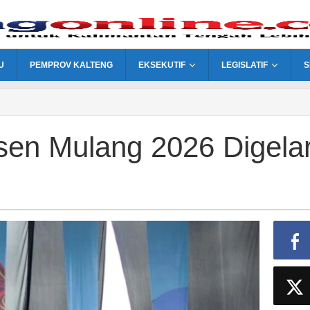
U
PEMPROV KALTENG
EKSEKUTIF
LEGISLATIF
S
Isen Mulang 2026 Digela