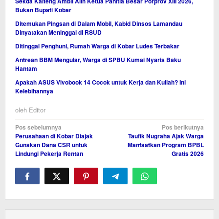
Sekda Kalteng Ambil Alih Ketua Panitia Besar Porprov XIII 2026,
Bukan Bupati Kobar
Ditemukan Pingsan di Dalam Mobil, Kabid Dinsos Lamandau
Dinyatakan Meninggal di RSUD
Ditinggal Penghuni, Rumah Warga di Kobar Ludes Terbakar
Antrean BBM Mengular, Warga di SPBU Kumai Nyaris Baku
Hantam
Apakah ASUS Vivobook 14 Cocok untuk Kerja dan Kuliah? Ini
Kelebihannya
oleh
Editor
Navigasi
Pos sebelumnya
Pos berikutnya
Perusahaan di Kobar Diajak
Taufik Nugraha Ajak Warga
pos
Gunakan Dana CSR untuk
Manfaatkan Program BPBL
Lindungi Pekerja Rentan
Gratis 2026