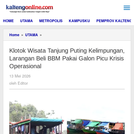
Lewati
ke
konten
HOME
UTAMA
METROPOLIS
KAMPUSKU
PEMPROV KALTENG
Klotok
Home
»
UTAMA
»
Wisata
Tanjung
Klotok Wisata Tanjung Puting Kelimpungan,
Puting
Kelimpungan,
Larangan Beli BBM Pakai Galon Picu Krisis
Larangan
Operasional
Beli
BBM
oleh
13 Mei 2026
Pakai
Editor
oleh
Editor
Galon
Picu
Krisis
Operasional