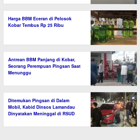
Harga BBM Eceran di Pelosok
Kobar Tembus Rp 25 Ribu
Antrean BBM Panjang di Kobar,
Seorang Perempuan Pingsan Saat
Menunggu
Ditemukan Pingsan di Dalam
Mobil, Kabid Dinsos Lamandau
Dinyatakan Meninggal di RSUD