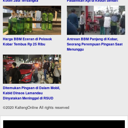
Kotim Jadi Tersangka
Padamkan Api di Kebun Sendiri
Harga BBM Eceran di Pelosok
Antrean BBM Panjang di Kobar,
Kobar Tembus Rp 25 Ribu
Seorang Perempuan Pingsan Saat
Menunggu
Ditemukan Pingsan di Dalam Mobil,
Kabid Dinsos Lamandau
Dinyatakan Meninggal di RSUD
©2020 KaltengOnline All rights reserved