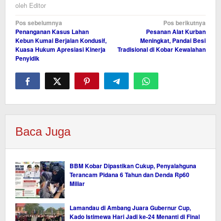
oleh
Editor
Navigasi
Pos sebelumnya
Pos berikutnya
Penanganan Kasus Lahan
Pesanan Alat Kurban
pos
Kebun Kumai Berjalan Kondusif,
Meningkat, Pandai Besi
Kuasa Hukum Apresiasi Kinerja
Tradisional di Kobar Kewalahan
Penyidik
Baca Juga
BBM Kobar Dipastikan Cukup, Penyalahguna
Terancam Pidana 6 Tahun dan Denda Rp60
Miliar
Lamandau di Ambang Juara Gubernur Cup,
Kado Istimewa Hari Jadi ke-24 Menanti di Final