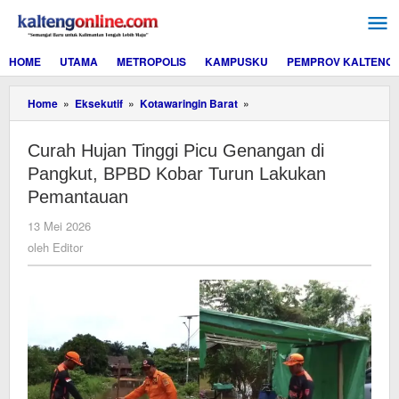
Lewati
ke
konten
HOME
UTAMA
METROPOLIS
KAMPUSKU
PEMPROV KALTENG
Curah
Home
»
Eksekutif
»
Kotawaringin Barat
»
Hujan
Tinggi
Curah Hujan Tinggi Picu Genangan di
Picu
Genangan
Pangkut, BPBD Kobar Turun Lakukan
di
Pemantauan
Pangkut,
BPBD
oleh
13 Mei 2026
Kobar
Editor
oleh
Editor
Turun
Lakukan
Pemantauan