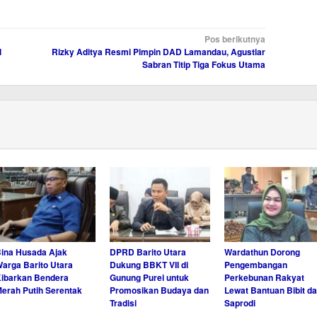
Pos berikutnya
l
Rizky Aditya Resmi Pimpin DAD Lamandau, Agustiar
Sabran Titip Tiga Fokus Utama
ina Husada Ajak
DPRD Barito Utara
Wardathun Dorong
arga Barito Utara
Dukung BBKT VII di
Pengembangan
ibarkan Bendera
Gunung Purei untuk
Perkebunan Rakyat
erah Putih Serentak
Promosikan Budaya dan
Lewat Bantuan Bibit d
Tradisi
Saprodi