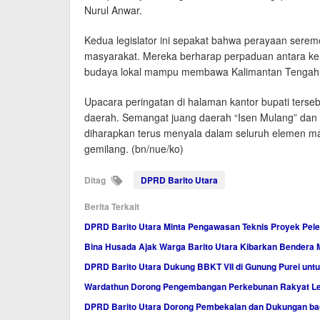
Nurul Anwar.
Kedua legislator ini sepakat bahwa perayaan serem
masyarakat. Mereka berharap perpaduan antara kem
budaya lokal mampu membawa Kalimantan Tengah me
Upacara peringatan di halaman kantor bupati terse
daerah. Semangat juang daerah “Isen Mulang” dan s
diharapkan terus menyala dalam seluruh elemen 
gemilang. (bn/nue/ko)
Ditag
DPRD Barito Utara
Berita Terkait
DPRD Barito Utara Minta Pengawasan Teknis Proyek Pele
Bina Husada Ajak Warga Barito Utara Kibarkan Bendera 
DPRD Barito Utara Dukung BBKT VII di Gunung Purei unt
Wardathun Dorong Pengembangan Perkebunan Rakyat Lew
DPRD Barito Utara Dorong Pembekalan dan Dukungan b