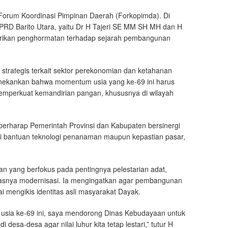
ur Forum Koordinasi Pimpinan Daerah (Forkopimda). Di
 DPRD Barito Utara, yaitu Dr H Tajeri SE MM SH MH dan H
rikan penghormatan terhadap sejarah pembangunan
strategis terkait sektor perekonomian dan ketahanan
menekankan bahwa momentum usia yang ke-69 ini harus
 memperkuat kemandirian pangan, khususnya di wilayah
berharap Pemerintah Provinsi dan Kabupaten bersinergi
segi bantuan teknologi penanaman maupun kepastian pasar,
n yang berfokus pada pentingnya pelestarian adat,
 derasnya modernisasi. Ia mengingatkan agar pembangunan
ai mengikis identitas asli masyarakat Dayak.
i usia ke-69 ini, saya mendorong Dinas Kebudayaan untuk
esa-desa agar nilai luhur kita tetap lestari,” tutur H