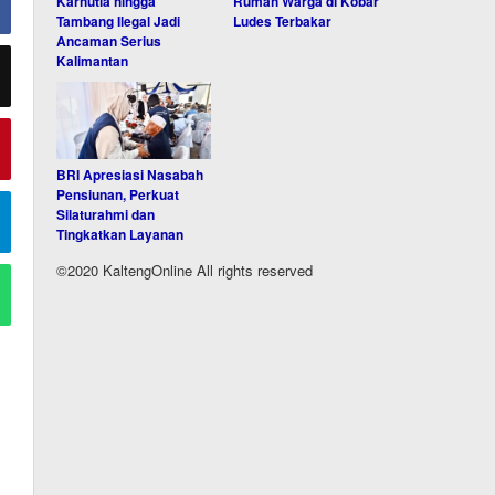
Karhutla hingga
Rumah Warga di Kobar
Tambang Ilegal Jadi
Ludes Terbakar
Ancaman Serius
Kalimantan
BRI Apresiasi Nasabah
Pensiunan, Perkuat
Silaturahmi dan
Tingkatkan Layanan
©2020 KaltengOnline All rights reserved