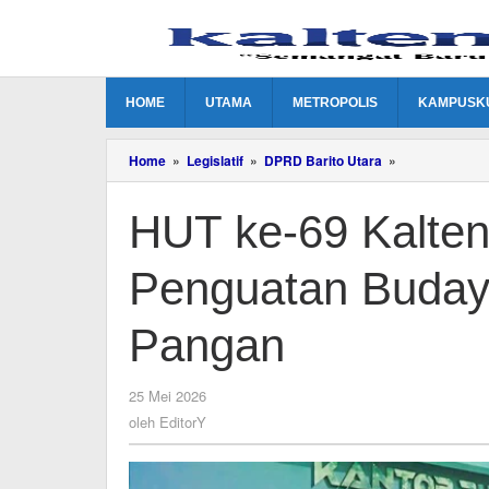
Lewati
ke
konten
HOME
UTAMA
METROPOLIS
KAMPUSK
HUT
Home
»
Legislatif
»
DPRD Barito Utara
»
ke-
69
HUT ke-69 Kalte
Kalteng
Jadi
Momentum
Penguatan Buday
Penguatan
Budaya
dan
Pangan
Ketahanan
Pangan
oleh
25 Mei 2026
EditorY
oleh
EditorY