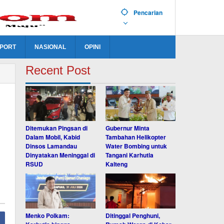
Pencarian
PORT
NASIONAL
OPINI
Recent Post
Ditemukan Pingsan di
Gubernur Minta
Dalam Mobil, Kabid
Tambahan Helikopter
Dinsos Lamandau
Water Bombing untuk
Dinyatakan Meninggal di
Tangani Karhutla
RSUD
Kalteng
Menko Polkam:
Ditinggal Penghuni,