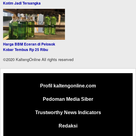
Kotim Jadi Tersangka
Harga BBM Eceran di Pelosok
Kobar Tembus Rp 25 Ribu
©2020 KaltengOnline All rights reserved
Profil kaltengonline.com
Pedoman Media Siber
Trustworthy News Indicators
Redaksi