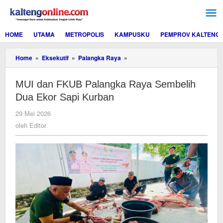
Lewati
ke
konten
HOME
UTAMA
METROPOLIS
KAMPUSKU
PEMPROV KALTENG
MUI
Home
»
Eksekutif
»
Palangka Raya
»
dan
FKUB
MUI dan FKUB Palangka Raya Sembelih
Palangka
Raya
Dua Ekor Sapi Kurban
Sembelih
Dua
oleh
29 Mei 2026
Ekor
Editor
oleh
Editor
Sapi
Kurban