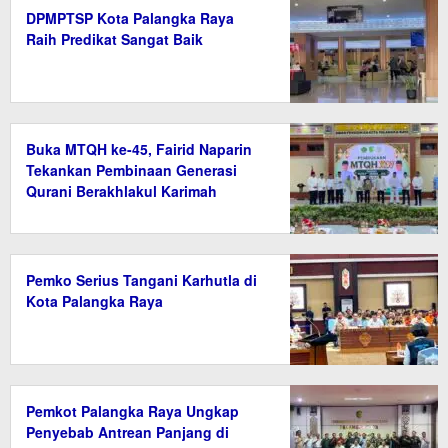
DPMPTSP Kota Palangka Raya
Raih Predikat Sangat Baik
Buka MTQH ke-45, Fairid Naparin
Tekankan Pembinaan Generasi
Qurani Berakhlakul Karimah
Pemko Serius Tangani Karhutla di
Kota Palangka Raya
Pemkot Palangka Raya Ungkap
Penyebab Antrean Panjang di