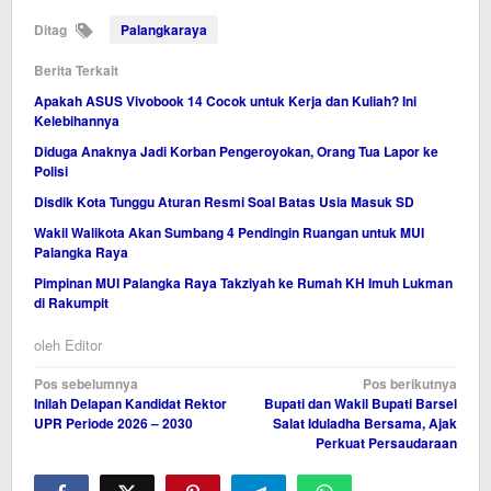
Ditag
Palangkaraya
Berita Terkait
Apakah ASUS Vivobook 14 Cocok untuk Kerja dan Kuliah? Ini
Kelebihannya
Diduga Anaknya Jadi Korban Pengeroyokan, Orang Tua Lapor ke
Polisi
Disdik Kota Tunggu Aturan Resmi Soal Batas Usia Masuk SD
Wakil Walikota Akan Sumbang 4 Pendingin Ruangan untuk MUI
Palangka Raya
Pimpinan MUI Palangka Raya Takziyah ke Rumah KH Imuh Lukman
di Rakumpit
oleh
Editor
Navigasi
Pos sebelumnya
Pos berikutnya
Inilah Delapan Kandidat Rektor
Bupati dan Wakil Bupati Barsel
pos
UPR Periode 2026 – 2030
Salat Iduladha Bersama, Ajak
Perkuat Persaudaraan