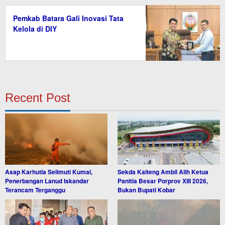
Pemkab Batara Gali Inovasi Tata
Kelola di DIY
Recent Post
Asap Karhutla Selimuti Kumai,
Sekda Kalteng Ambil Alih Ketua
Penerbangan Lanud Iskandar
Panitia Besar Porprov XIII 2026,
Terancam Terganggu
Bukan Bupati Kobar