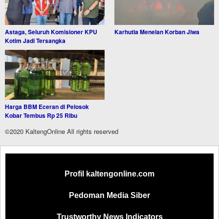
Astaga, Seluruh Komisioner KPU
Karhutla Menelan Korban Jiwa
Kotim Jadi Tersangka
Harga BBM Eceran di Pelosok
Kobar Tembus Rp 25 Ribu
©2020 KaltengOnline All rights reserved
Profil kaltengonline.com
Pedoman Media Siber
Trustworthy News Indicators