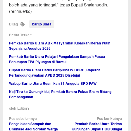
boleh ada yang tertinggal,” tegas Bupati Shalahuddin.
(ren/nue/ko)
Ditag
barito utara
Berita Terkait
Pemkab Barito Utara Ajak Masyarakat Kibarkan Merah Putih
Sepanjang Agustus 2026
Pemkab Barito Utara Pelajari Pengelolaan Sampah Pasca
Penutupan TPA Piyungan di Bantul
Bupati Barito Utara Hadiri Paripurna IV DPRD, Raperda
Pertanggungjawaban APBD 2025 Disetujui
Wabup Barito Utara Resmikan 31 Anggota BPD PAW
Kaji Tiru ke Gunungkidul, Pemkab Batara Fokus Enam Bidang
Pembangunan
oleh
EditorY
Navigasi
Pos sebelumnya
Pos berikutnya
Pengelolaan Sampah dan
Pemkab Barito Utara Terima
pos
Drainase Jadi Sorotan Warga
Kunjungan Bupati Hulu Sungai