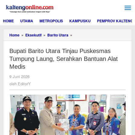
Lewati
ke
konten
HOME
UTAMA
METROPOLIS
KAMPUSKU
PEMPROV KALTENG
Bupati
Home
»
Eksekutif
»
Barito Utara
»
Barito
Utara
Bupati Barito Utara Tinjau Puskesmas
Tinjau
Puskesmas
Tumpung Laung, Serahkan Bantuan Alat
Tumpung
Medis
Laung,
Serahkan
oleh
9 Juni 2026
Bantuan
EditorY
oleh
EditorY
Alat
Medis