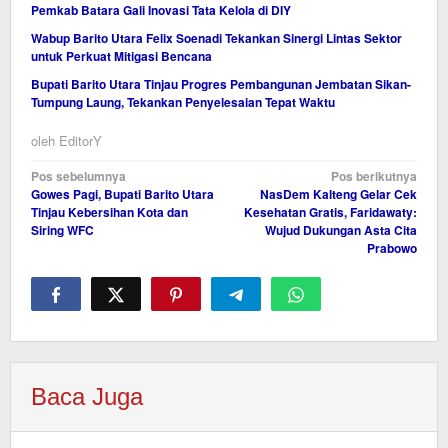
Pemkab Batara Gali Inovasi Tata Kelola di DIY
Wabup Barito Utara Felix Soenadi Tekankan Sinergi Lintas Sektor
untuk Perkuat Mitigasi Bencana
Bupati Barito Utara Tinjau Progres Pembangunan Jembatan Sikan-
Tumpung Laung, Tekankan Penyelesaian Tepat Waktu
oleh
EditorY
Navigasi
Pos sebelumnya
Pos berikutnya
Gowes Pagi, Bupati Barito Utara
NasDem Kalteng Gelar Cek
pos
Tinjau Kebersihan Kota dan
Kesehatan Gratis, Faridawaty:
Siring WFC
Wujud Dukungan Asta Cita
Prabowo
Baca Juga