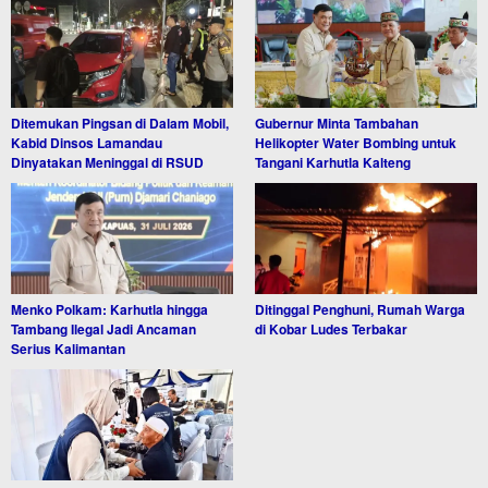
Ditemukan Pingsan di Dalam Mobil,
Gubernur Minta Tambahan
Kabid Dinsos Lamandau
Helikopter Water Bombing untuk
Dinyatakan Meninggal di RSUD
Tangani Karhutla Kalteng
Menko Polkam: Karhutla hingga
Ditinggal Penghuni, Rumah Warga
Tambang Ilegal Jadi Ancaman
di Kobar Ludes Terbakar
Serius Kalimantan