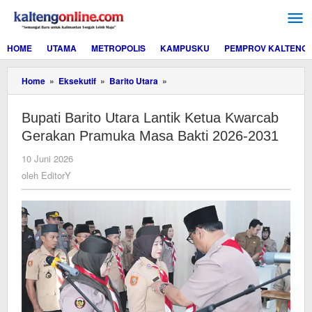
Lewati
ke
konten
HOME
UTAMA
METROPOLIS
KAMPUSKU
PEMPROV KALTENG
Bupati
Home
»
Eksekutif
»
Barito Utara
»
Barito
Utara
Bupati Barito Utara Lantik Ketua Kwarcab
Lantik
Ketua
Gerakan Pramuka Masa Bakti 2026-2031
Kwarcab
Gerakan
oleh
10 Juni 2026
Pramuka
EditorY
oleh
EditorY
Masa
Bakti
2026-
2031