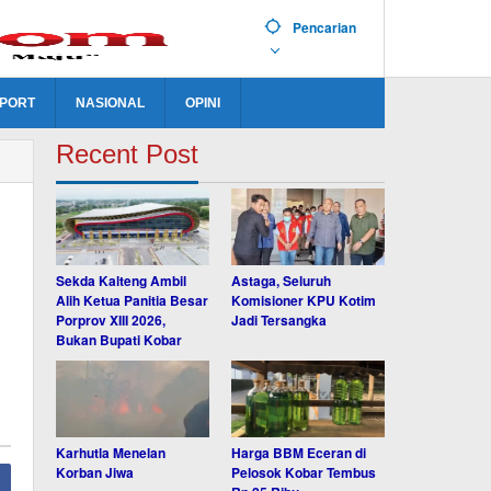
Pencarian
PORT
NASIONAL
OPINI
Recent Post
Sekda Kalteng Ambil
Astaga, Seluruh
Alih Ketua Panitia Besar
Komisioner KPU Kotim
Porprov XIII 2026,
Jadi Tersangka
Bukan Bupati Kobar
Karhutla Menelan
Harga BBM Eceran di
Korban Jiwa
Pelosok Kobar Tembus