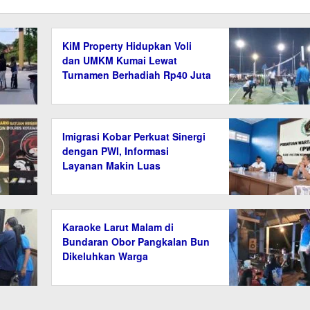
KiM Property Hidupkan Voli
dan UMKM Kumai Lewat
Turnamen Berhadiah Rp40 Juta
Imigrasi Kobar Perkuat Sinergi
dengan PWI, Informasi
Layanan Makin Luas
Karaoke Larut Malam di
Bundaran Obor Pangkalan Bun
Dikeluhkan Warga