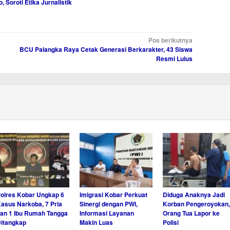
Soroti Etika Jurnalistik
Pos berikutnya
BCU Palangka Raya Cetak Generasi Berkarakter, 43 Siswa
Resmi Lulus
olres Kobar Ungkap 6
Imigrasi Kobar Perkuat
Diduga Anaknya Jadi
asus Narkoba, 7 Pria
Sinergi dengan PWI,
Korban Pengeroyokan,
an 1 Ibu Rumah Tangga
Informasi Layanan
Orang Tua Lapor ke
itangkap
Makin Luas
Polisi