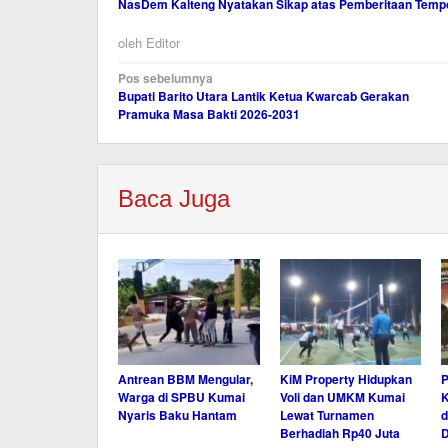
NasDem Kalteng Nyatakan Sikap atas Pemberitaan Tempo, 
oleh
Editor
Navigasi
Pos sebelumnya
Bupati Barito Utara Lantik Ketua Kwarcab Gerakan
pos
Pramuka Masa Bakti 2026-2031
Baca Juga
Antrean BBM Mengular,
KiM Property Hidupkan
P
Warga di SPBU Kumai
Voli dan UMKM Kumai
K
Nyaris Baku Hantam
Lewat Turnamen
d
Berhadiah Rp40 Juta
D