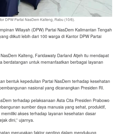
antor DPW Partai NasDem Kalteng, Rabu (10/6).
mpinan Wilayah (DPW) Partai NasDem Kalimantan Tengah
ang diikuti lebih dari 100 warga di Kantor DPW Partai
 NasDem Kalteng, Faridawaty Darland Atjeh itu mendapat
arga berdatangan untuk memanfaatkan berbagai layanan
kan bentuk kepedulian Partai NasDem terhadap kesehatan
pembangunan nasional yang dicanangkan Presiden RI.
NasDem terhadap pelaksanaan Asta Cita Presiden Prabowo
bangunan sumber daya manusia yang sehat, produktif,
 memiliki akses terhadap layanan kesehatan dasar
ak dini,” ujarnya.
hatan merupakan faktor penting dalam mendukung