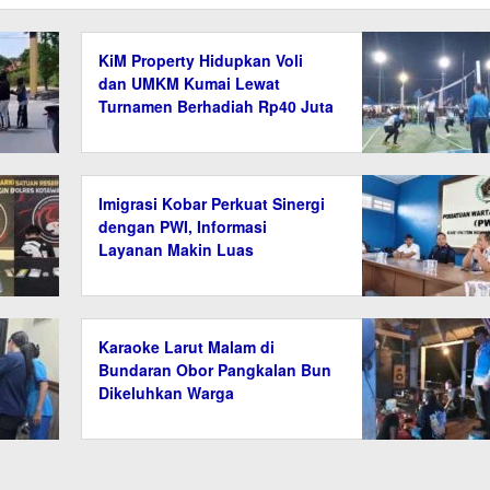
KiM Property Hidupkan Voli
dan UMKM Kumai Lewat
Turnamen Berhadiah Rp40 Juta
Imigrasi Kobar Perkuat Sinergi
dengan PWI, Informasi
Layanan Makin Luas
Karaoke Larut Malam di
Bundaran Obor Pangkalan Bun
Dikeluhkan Warga