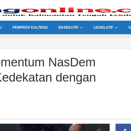
U
PEMPROV KALTENG
EKSEKUTIF
LEGISLATIF
S
Momentum NasDem
Kedekatan dengan