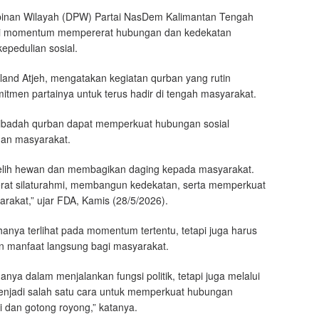
inan Wilayah (DPW) Partai NasDem Kalimantan Tengah
gai momentum mempererat hubungan dan kedekatan
epedulian sosial.
and Atjeh, mengatakan kegiatan qurban yang rutin
itmen partainya untuk terus hadir di tengah masyarakat.
m ibadah qurban dapat memperkuat hubungan sosial
dan masyarakat.
elih hewan dan membagikan daging kepada masyarakat.
erat silaturahmi, membangun kedekatan, serta memperkuat
akat,” ujar FDA, Kamis (28/5/2026).
 hanya terlihat pada momentum tertentu, tetapi juga harus
an manfaat langsung bagi masyarakat.
anya dalam menjalankan fungsi politik, tetapi juga melalui
njadi salah satu cara untuk memperkuat hubungan
 dan gotong royong,” katanya.