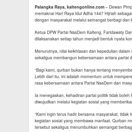
Palangka Raya, kaltengonline.com
– Dewan Pimp
memaknai Hari Raya Idul Adha 1447 Hijriah seba
dengan masyarakat melalui semangat berbagi dan k
Ketua DPW Partai NasDem Kalteng, Faridawaty Darl
dilaksanakan setiap tahun menjadi bentuk nyata kom
Menurutnya, nilai keikhlasan dan kepedulian dala
sekaligus membangun kebersamaan antara partai 
“Bagi kami, qurban bukan hanya tentang menyemb
Lebih dari itu, ini adalah momentum untuk memper
rasa kebersamaan antara Partai NasDem dan masyar
Ia menegaskan, kehadiran partai politik tidak boleh
diwujudkan melalui kegiatan sosial yang memberik
“Kami ingin terus hadir bersama masyarakat, tidak h
kegiatan sosial yang membawa manfaat. Qurban me
tersebut sekaligus menumbuhkan semangat berbagi