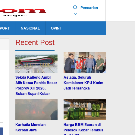
Pencarian
PORT
NASIONAL
OPINI
Recent Post
Sekda Kalteng Ambil
Astaga, Seluruh
Alih Ketua Panitia Besar
Komisioner KPU Kotim
Porprov XIII 2026,
Jadi Tersangka
Bukan Bupati Kobar
Karhutla Menelan
Harga BBM Eceran di
Korban Jiwa
Pelosok Kobar Tembus