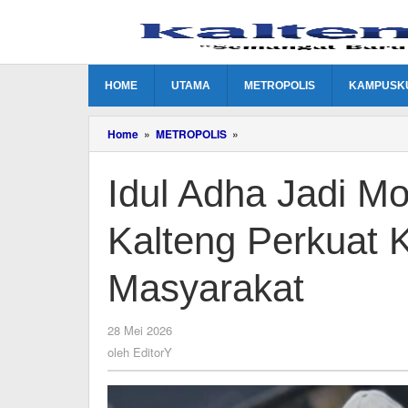
Lewati
ke
konten
HOME
UTAMA
METROPOLIS
KAMPUSK
Idul
Home
»
METROPOLIS
»
Adha
Jadi
Idul Adha Jadi 
Momentum
NasDem
Kalteng
Kalteng Perkuat 
Perkuat
Kedekatan
dengan
Masyarakat
Masyarakat
oleh
28 Mei 2026
EditorY
oleh
EditorY