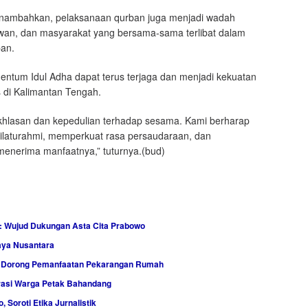
enambahkan, pelaksanaan qurban juga menjadi wadah
wan, dan masyarakat yang bersama-sama terlibat dalam
ban.
ntum Idul Adha dapat terus terjaga dan menjadi kekuatan
di Kalimantan Tengah.
ikhlasan dan kepedulian terhadap sesama. Kami berharap
ilaturahmi, memperkuat rasa persaudaraan, dan
enerima manfaatnya,” tuturnya.(bud)
: Wujud Dukungan Asta Cita Prabowo
aya Nusantara
, Dorong Pemanfaatan Pekarangan Rumah
rasi Warga Petak Bahandang
Soroti Etika Jurnalistik