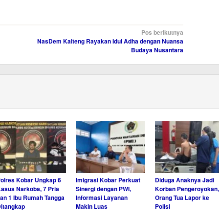
Pos berikutnya
NasDem Kalteng Rayakan Idul Adha dengan Nuansa
Budaya Nusantara
olres Kobar Ungkap 6
Imigrasi Kobar Perkuat
Diduga Anaknya Jadi
asus Narkoba, 7 Pria
Sinergi dengan PWI,
Korban Pengeroyokan,
an 1 Ibu Rumah Tangga
Informasi Layanan
Orang Tua Lapor ke
itangkap
Makin Luas
Polisi