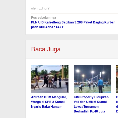
oleh
EditorY
Navigasi
Pos sebelumnya
PLN UID Kalselteng Bagikan 3.288 Paket Daging Kurban
pos
pada Idul Adha 1447 H
Baca Juga
Antrean BBM Mengular,
KiM Property Hidupkan
P
Warga di SPBU Kumai
Voli dan UMKM Kumai
K
Nyaris Baku Hantam
Lewat Turnamen
d
Berhadiah Rp40 Juta
D