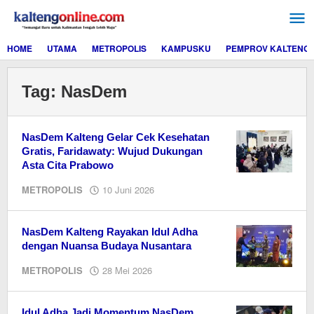
Lewati
ke
konten
HOME
UTAMA
METROPOLIS
KAMPUSKU
PEMPROV KALTENG
Tag:
NasDem
NasDem Kalteng Gelar Cek Kesehatan
Gratis, Faridawaty: Wujud Dukungan
Asta Cita Prabowo
oleh
METROPOLIS
10 Juni 2026
Editor
NasDem Kalteng Rayakan Idul Adha
dengan Nuansa Budaya Nusantara
oleh
METROPOLIS
28 Mei 2026
EditorY
Idul Adha Jadi Momentum NasDem