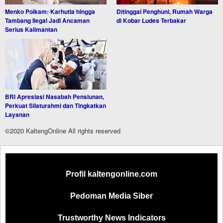
Menko Polkam: Karhutla hingga
Ditinggal Penghuni, Rumah Warga
Tambang Ilegal Jadi Ancaman
di Kobar Ludes Terbakar
Serius Kalimantan
BRI Apresiasi Nasabah Pensiunan,
Perkuat Silaturahmi dan Tingkatkan
Layanan
©2020 KaltengOnline All rights reserved
Profil kaltengonline.com
Pedoman Media Siber
Trustworthy News Indicators