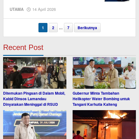
oleh
UTAMA
14 April 2026
Editor
1
2
…
7
Berikutnya
Recent Post
Ditemukan Pingsan di Dalam Mobil,
Gubernur Minta Tambahan
Kabid Dinsos Lamandau
Helikopter Water Bombing untuk
Dinyatakan Meninggal di RSUD
Tangani Karhutla Kalteng