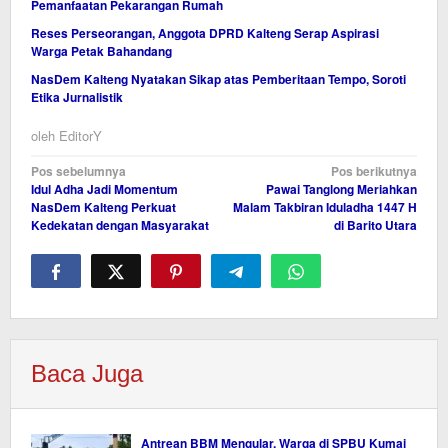
Pemanfaatan Pekarangan Rumah
Reses Perseorangan, Anggota DPRD Kalteng Serap Aspirasi
Warga Petak Bahandang
NasDem Kalteng Nyatakan Sikap atas Pemberitaan Tempo, Soroti
Etika Jurnalistik
oleh
EditorY
Navigasi
Pos sebelumnya
Pos berikutnya
Idul Adha Jadi Momentum
Pawai Tanglong Meriahkan
pos
NasDem Kalteng Perkuat
Malam Takbiran Iduladha 1447 H
Kedekatan dengan Masyarakat
di Barito Utara
Baca Juga
Antrean BBM Mengular, Warga di SPBU Kumai