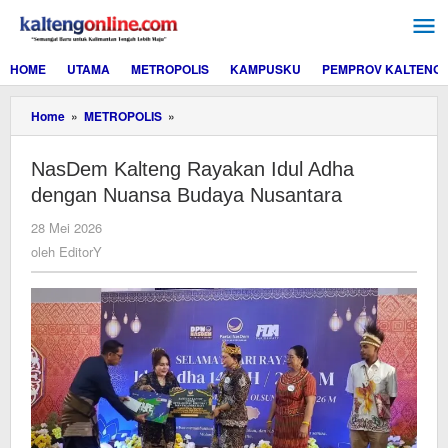
Lewati
ke
konten
HOME
UTAMA
METROPOLIS
KAMPUSKU
PEMPROV KALTENG
NasDem
Home
»
METROPOLIS
»
Kalteng
Rayakan
NasDem Kalteng Rayakan Idul Adha
Idul
Adha
dengan Nuansa Budaya Nusantara
dengan
Nuansa
oleh
28 Mei 2026
Budaya
EditorY
oleh
EditorY
Nusantara