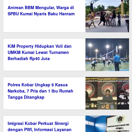
Antrean BBM Mengular, Warga di
SPBU Kumai Nyaris Baku Hantam
KiM Property Hidupkan Voli dan
UMKM Kumai Lewat Turnamen
Berhadiah Rp40 Juta
Polres Kobar Ungkap 6 Kasus
Narkoba, 7 Pria dan 1 Ibu Rumah
Tangga Ditangkap
Imigrasi Kobar Perkuat Sinergi
dengan PWI, Informasi Layanan