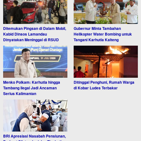
Ditemukan Pingsan di Dalam Mobil,
Gubernur Minta Tambahan
Kabid Dinsos Lamandau
Helikopter Water Bombing untuk
Dinyatakan Meninggal di RSUD
Tangani Karhutla Kalteng
Menko Polkam: Karhutla hingga
Ditinggal Penghuni, Rumah Warga
Tambang Ilegal Jadi Ancaman
di Kobar Ludes Terbakar
Serius Kalimantan
BRI Apresiasi Nasabah Pensiunan,