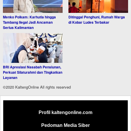
Menko Polkam: Karhutla hingga
Ditinggal Penghuni, Rumah Warga
Tambang Ilegal Jadi Ancaman
di Kobar Ludes Terbakar
Serius Kalimantan
BRI Apresiasi Nasabah Pensiunan,
Perkuat Silaturahmi dan Tingkatkan
Layanan
©2020 KaltengOnline All rights reserved
Profil kaltengonline.com
Pedoman Media Siber