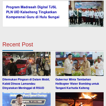
Program Madrasah Digital TJSL
PLN UID Kalselteng Tingkatkan
Kompetensi Guru di Hulu Sungai
Tengah
Recent Post
Ditemukan Pingsan di Dalam Mobil,
Gubernur Minta Tambahan
Kabid Dinsos Lamandau
Helikopter Water Bombing untuk
Dinyatakan Meninggal di RSUD
Tangani Karhutla Kalteng