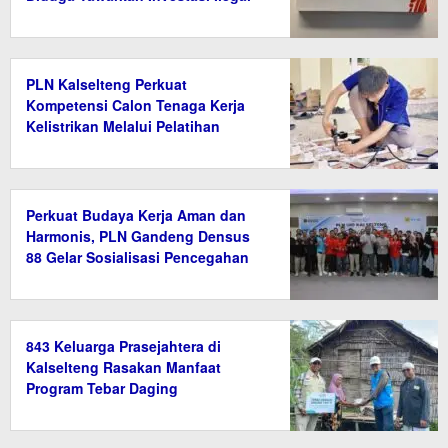
Berkedok Ekonomi Hijau
PLN Kalselteng Perkuat
Kompetensi Calon Tenaga Kerja
Kelistrikan Melalui Pelatihan
Instalasi Listrik di Tanah Bumbu
Perkuat Budaya Kerja Aman dan
Harmonis, PLN Gandeng Densus
88 Gelar Sosialisasi Pencegahan
Radikalisme
843 Keluarga Prasejahtera di
Kalselteng Rasakan Manfaat
Program Tebar Daging