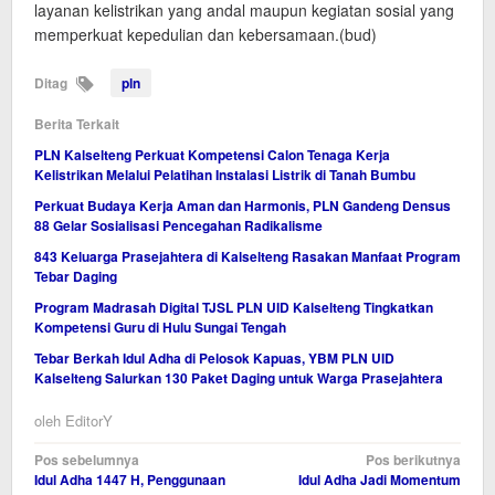
layanan kelistrikan yang andal maupun kegiatan sosial yang
memperkuat kepedulian dan kebersamaan.(bud)
Ditag
pln
Berita Terkait
PLN Kalselteng Perkuat Kompetensi Calon Tenaga Kerja
Kelistrikan Melalui Pelatihan Instalasi Listrik di Tanah Bumbu
Perkuat Budaya Kerja Aman dan Harmonis, PLN Gandeng Densus
88 Gelar Sosialisasi Pencegahan Radikalisme
843 Keluarga Prasejahtera di Kalselteng Rasakan Manfaat Program
Tebar Daging
Program Madrasah Digital TJSL PLN UID Kalselteng Tingkatkan
Kompetensi Guru di Hulu Sungai Tengah
Tebar Berkah Idul Adha di Pelosok Kapuas, YBM PLN UID
Kalselteng Salurkan 130 Paket Daging untuk Warga Prasejahtera
oleh
EditorY
Navigasi
Pos sebelumnya
Pos berikutnya
Idul Adha 1447 H, Penggunaan
Idul Adha Jadi Momentum
pos