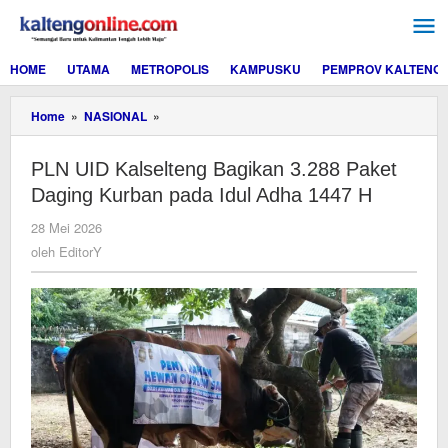
Lewati
ke
konten
HOME
UTAMA
METROPOLIS
KAMPUSKU
PEMPROV KALTENG
PLN
Home
»
NASIONAL
»
UID
Kalselteng
PLN UID Kalselteng Bagikan 3.288 Paket
Bagikan
3.288
Daging Kurban pada Idul Adha 1447 H
Paket
Daging
oleh
28 Mei 2026
Kurban
EditorY
oleh
EditorY
pada
Idul
Adha
1447
H