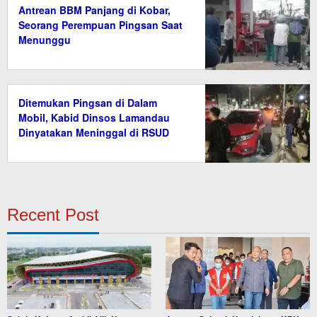
Antrean BBM Panjang di Kobar,
Seorang Perempuan Pingsan Saat
Menunggu
Ditemukan Pingsan di Dalam
Mobil, Kabid Dinsos Lamandau
Dinyatakan Meninggal di RSUD
Recent Post