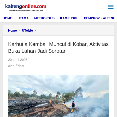
Lewati
ke
konten
HOME
UTAMA
METROPOLIS
KAMPUSKU
PEMPROV KALTENG
Karhutla
Home
»
UTAMA
»
Kembali
Muncul
Karhutla Kembali Muncul di Kobar, Aktivitas
di
Kobar,
Buka Lahan Jadi Sorotan
Aktivitas
Buka
oleh
20 Juni 2026
Lahan
Editor
oleh
Editor
Jadi
Sorotan