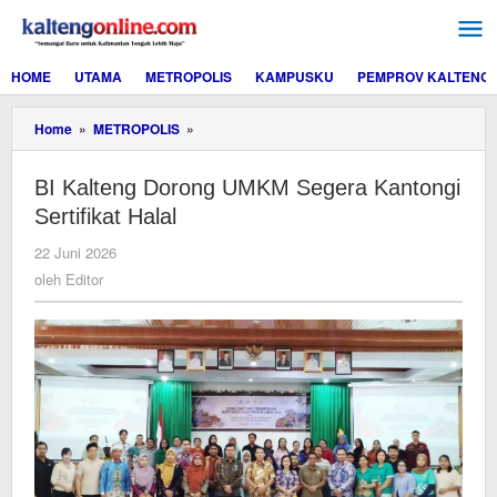
Lewati
ke
konten
HOME
UTAMA
METROPOLIS
KAMPUSKU
PEMPROV KALTENG
BI
Home
»
METROPOLIS
»
Kalteng
Dorong
BI Kalteng Dorong UMKM Segera Kantongi
UMKM
Segera
Sertifikat Halal
Kantongi
Sertifikat
oleh
22 Juni 2026
Halal
Editor
oleh
Editor