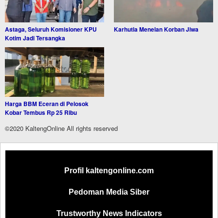
Astaga, Seluruh Komisioner KPU
Karhutla Menelan Korban Jiwa
Kotim Jadi Tersangka
Harga BBM Eceran di Pelosok
Kobar Tembus Rp 25 Ribu
©2020 KaltengOnline All rights reserved
Profil kaltengonline.com
Pedoman Media Siber
Trustworthy News Indicators