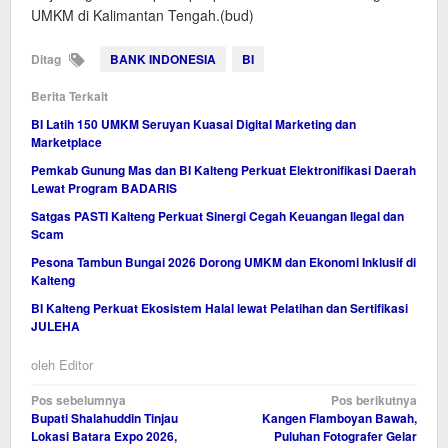
UMKM di Kalimantan Tengah.(bud)
Ditag
BANK INDONESIA
BI
Berita Terkait
BI Latih 150 UMKM Seruyan Kuasai Digital Marketing dan
Marketplace
Pemkab Gunung Mas dan BI Kalteng Perkuat Elektronifikasi Daerah
Lewat Program BADARIS
Satgas PASTI Kalteng Perkuat Sinergi Cegah Keuangan Ilegal dan
Scam
Pesona Tambun Bungai 2026 Dorong UMKM dan Ekonomi Inklusif di
Kalteng
BI Kalteng Perkuat Ekosistem Halal lewat Pelatihan dan Sertifikasi
JULEHA
oleh
Editor
Navigasi
Pos sebelumnya
Pos berikutnya
Bupati Shalahuddin Tinjau
Kangen Flamboyan Bawah,
pos
Lokasi Batara Expo 2026,
Puluhan Fotografer Gelar