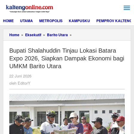
Lewati
ke
konten
HOME
UTAMA
METROPOLIS
KAMPUSKU
PEMPROV KALTENG
Bupati
Home
»
Eksekutif
»
Barito Utara
»
Shalahuddin
Tinjau
Bupati Shalahuddin Tinjau Lokasi Batara
Lokasi
Batara
Expo 2026, Siapkan Dampak Ekonomi bagi
Expo
UMKM Barito Utara
2026,
Siapkan
oleh
22 Juni 2026
Dampak
EditorY
oleh
EditorY
Ekonomi
bagi
UMKM
Barito
Utara