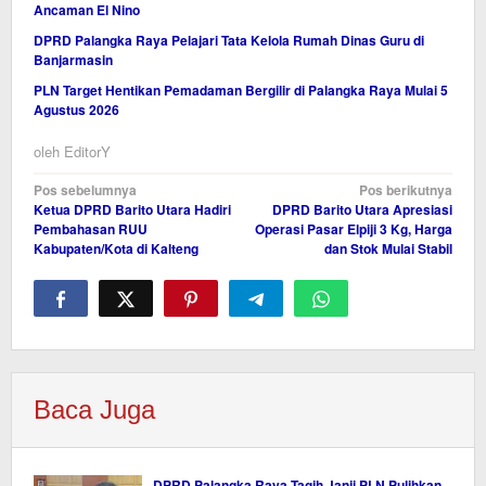
Ancaman El Nino
DPRD Palangka Raya Pelajari Tata Kelola Rumah Dinas Guru di
Banjarmasin
PLN Target Hentikan Pemadaman Bergilir di Palangka Raya Mulai 5
Agustus 2026
oleh
EditorY
Navigasi
Pos sebelumnya
Pos berikutnya
Ketua DPRD Barito Utara Hadiri
DPRD Barito Utara Apresiasi
pos
Pembahasan RUU
Operasi Pasar Elpiji 3 Kg, Harga
Kabupaten/Kota di Kalteng
dan Stok Mulai Stabil
Baca Juga
DPRD Palangka Raya Tagih Janji PLN Pulihkan