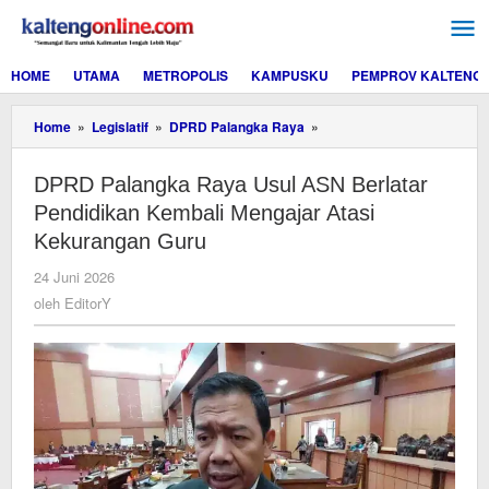
Lewati
ke
konten
HOME
UTAMA
METROPOLIS
KAMPUSKU
PEMPROV KALTENG
DPRD
Home
»
Legislatif
»
DPRD Palangka Raya
»
Palangka
Raya
DPRD Palangka Raya Usul ASN Berlatar
Usul
ASN
Pendidikan Kembali Mengajar Atasi
Berlatar
Kekurangan Guru
Pendidikan
Kembali
oleh
24 Juni 2026
Mengajar
EditorY
oleh
EditorY
Atasi
Kekurangan
Guru