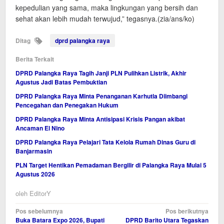
kepedulian yang sama, maka lingkungan yang bersih dan
sehat akan lebih mudah terwujud,” tegasnya.(zia/ans/ko)
Ditag
dprd palangka raya
Berita Terkait
DPRD Palangka Raya Tagih Janji PLN Pulihkan Listrik, Akhir
Agustus Jadi Batas Pembuktian
DPRD Palangka Raya Minta Penanganan Karhutla Diimbangi
Pencegahan dan Penegakan Hukum
DPRD Palangka Raya Minta Antisipasi Krisis Pangan akibat
Ancaman El Nino
DPRD Palangka Raya Pelajari Tata Kelola Rumah Dinas Guru di
Banjarmasin
PLN Target Hentikan Pemadaman Bergilir di Palangka Raya Mulai 5
Agustus 2026
oleh
EditorY
Navigasi
Pos sebelumnya
Pos berikutnya
Buka Batara Expo 2026, Bupati
DPRD Barito Utara Tegaskan
pos