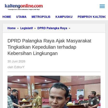
Lewati
ke
konten
HOME
UTAMA
METROPOLIS
KAMPUSKU
PEMPROV KALTENG
DPRD
Home
»
Legislatif
»
DPRD Palangka Raya
»
Palangka
Raya
DPRD Palangka Raya Ajak Masyarakat
Ajak
Masyarakat
Tingkatkan Kepedulian terhadap
Tingkatkan
Kebersihan Lingkungan
Kepedulian
terhadap
oleh
30 Juni 2026
Kebersihan
EditorY
oleh
EditorY
Lingkungan