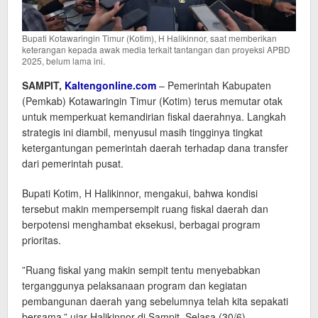
Bupati Kotawaringin Timur (Kotim), H Halikinnor, saat memberikan
keterangan kepada awak media terkait tantangan dan proyeksi APBD
2025, belum lama ini.
SAMPIT,
Kaltengonline.com
– Pemerintah Kabupaten
(Pemkab) Kotawaringin Timur (Kotim) terus memutar otak
untuk memperkuat kemandirian fiskal daerahnya. Langkah
strategis ini diambil, menyusul masih tingginya tingkat
ketergantungan pemerintah daerah terhadap dana transfer
dari pemerintah pusat.
​Bupati Kotim, H Halikinnor, mengakui, bahwa kondisi
tersebut makin mempersempit ruang fiskal daerah dan
berpotensi menghambat eksekusi, berbagai program
prioritas.
​”Ruang fiskal yang makin sempit tentu menyebabkan
terganggunya pelaksanaan program dan kegiatan
pembangunan daerah yang sebelumnya telah kita sepakati
bersama,” ujar Halikinnor di Sampit, Selasa (30/6).