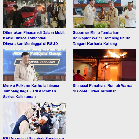
Ditemukan Pingsan di Dalam Mobil,
Gubernur Minta Tambahan
Kabid Dinsos Lamandau
Helikopter Water Bombing untuk
Dinyatakan Meninggal di RSUD
Tangani Karhutla Kalteng
Menko Polkam: Karhutla hingga
Ditinggal Penghuni, Rumah Warga
Tambang Ilegal Jadi Ancaman
di Kobar Ludes Terbakar
Serius Kalimantan
BRI Apresiasi Nasabah Pensiunan,