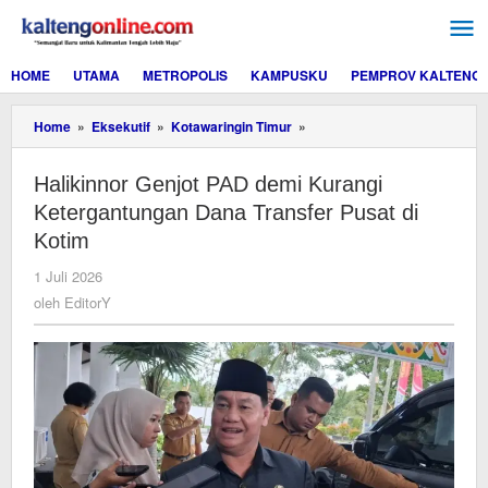
Lewati
ke
konten
HOME
UTAMA
METROPOLIS
KAMPUSKU
PEMPROV KALTENG
Halikinnor
Home
»
Eksekutif
»
Kotawaringin Timur
»
Genjot
PAD
Halikinnor Genjot PAD demi Kurangi
demi
Kurangi
Ketergantungan Dana Transfer Pusat di
Ketergantungan
Kotim
Dana
Transfer
oleh
1 Juli 2026
Pusat
EditorY
oleh
EditorY
di
Kotim