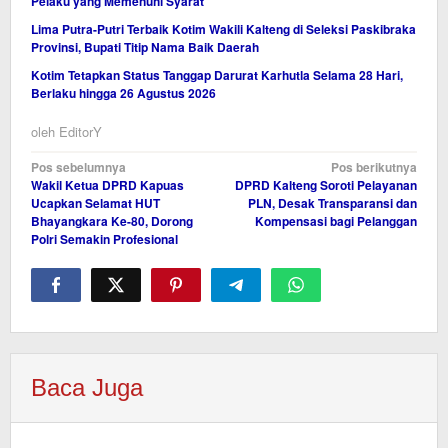
Pelaku yang Memenuhi Syarat
Lima Putra-Putri Terbaik Kotim Wakili Kalteng di Seleksi Paskibraka
Provinsi, Bupati Titip Nama Baik Daerah
Kotim Tetapkan Status Tanggap Darurat Karhutla Selama 28 Hari,
Berlaku hingga 26 Agustus 2026
oleh
EditorY
Navigasi
Pos sebelumnya
Pos berikutnya
Wakil Ketua DPRD Kapuas
DPRD Kalteng Soroti Pelayanan
pos
Ucapkan Selamat HUT
PLN, Desak Transparansi dan
Bhayangkara Ke-80, Dorong
Kompensasi bagi Pelanggan
Polri Semakin Profesional
Baca Juga