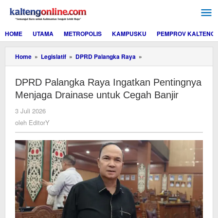
Lewati
ke
konten
HOME
UTAMA
METROPOLIS
KAMPUSKU
PEMPROV KALTENG
DPRD
Home
»
Legislatif
»
DPRD Palangka Raya
»
Palangka
Raya
DPRD Palangka Raya Ingatkan Pentingnya
Ingatkan
Pentingnya
Menjaga Drainase untuk Cegah Banjir
Menjaga
Drainase
oleh
3 Juli 2026
untuk
EditorY
oleh
EditorY
Cegah
Banjir