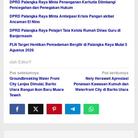
DPRD Palangka Raya Minta Penanganan Karhutla Diimbangi
Pencegahan dan Penegakan Hukum
DPRD Palangka Raya Minta Antisipasi Krisis Pangan akibat
Ancaman El Nino
DPRD Palangka Raya Pelajari Tata Kelola Rumah Dinas Guru di
Banjarmasin
PLN Target Hentikan Pemadaman Bergilir di Palangka Raya Mulai 5
Agustus 2026
oleh
EditorY
Navigasi
Pos sebelumnya
Pos berikutnya
Groundbreaking Water Front
Nety Herawati Apresiasi
pos
City Lanjas Dimulai, Barito
Penataan Kawasan Kumuh dan
Utara Bangun Ikon Baru Muara
Waterfront City di Barito Utara
Teweh